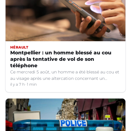
HÉRAULT
Montpellier : un homme blessé au cou
après la tentative de vol de son
téléphone
Ce mercredi 5 août, un homme a été blessé au cou et
au visage après une altercation concernant un
téléphone portable à Montpellier (Hérault).
il y a 7 h
1 min