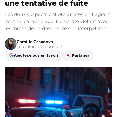
une tentative de fuite
Les deux suspects ont été arrêtés en flagrant
délit de cambriolage. L’un a été violent avec
les forces de l’ordre lors de son interpellation.
Camille Casanova
Publié le 16/12/2025 à 10h06
share
Ajoutez-nous en favori
Partager