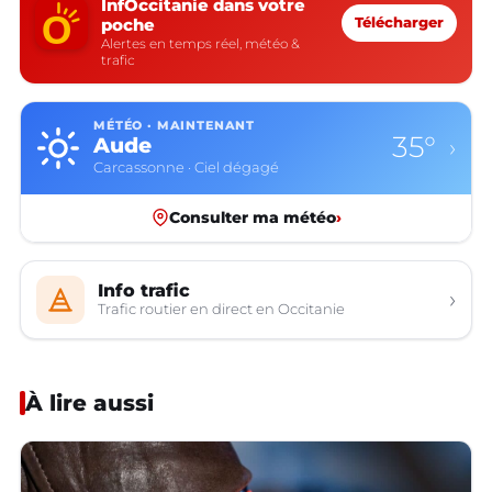
InfOccitanie dans votre
poche
Télécharger
Alertes en temps réel, météo &
trafic
MÉTÉO · MAINTENANT
35°
Aude
›
Carcassonne · Ciel dégagé
Consulter ma météo
›
Info trafic
›
Trafic routier en direct en Occitanie
À lire aussi