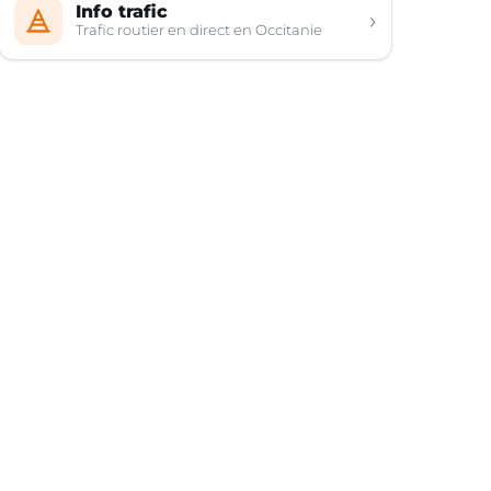
Info trafic
›
Trafic routier en direct en Occitanie