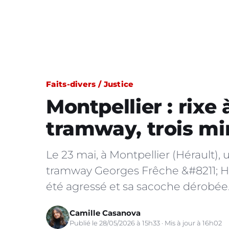
Faits-divers / Justice
Montpellier : rixe 
tramway, trois mi
Le 23 mai, à Montpellier (Hérault), 
tramway Georges Frêche &#8211; Hô
été agressé et sa sacoche dérobée
Camille Casanova
Publié le 28/05/2026 à 15h33 · Mis à jour à 16h02