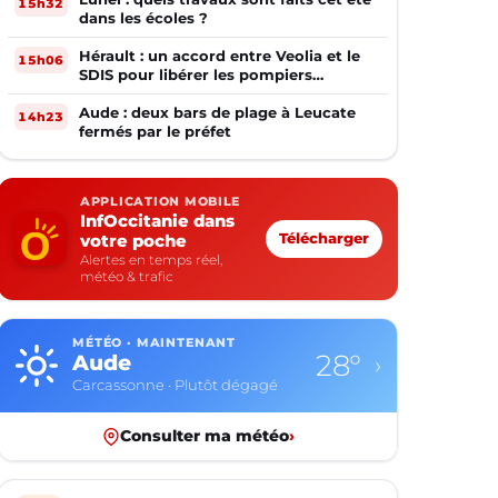
15h32
dans les écoles ?
Hérault : un accord entre Veolia et le
15h06
SDIS pour libérer les pompiers
volontaires
Aude : deux bars de plage à Leucate
14h23
fermés par le préfet
APPLICATION MOBILE
InfOccitanie dans
votre poche
Télécharger
Alertes en temps réel,
météo & trafic
MÉTÉO · MAINTENANT
24°
Aveyron
›
Rodez · Plutôt dégagé
Consulter ma météo
›