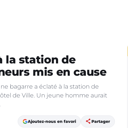
à la station de
neurs mis en cause
une bagarre a éclaté à la station de
tel de Ville. Un jeune homme aurait
.
share
Ajoutez-nous en favori
Partager