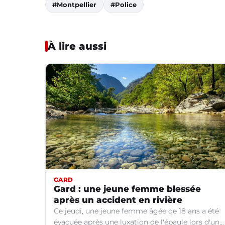
#Montpellier
#Police
À lire aussi
GARD
Gard : une jeune femme blessée
après un accident en rivière
Ce jeudi, une jeune femme âgée de 18 ans a été
évacuée après une luxation de l'épaule lors d'un