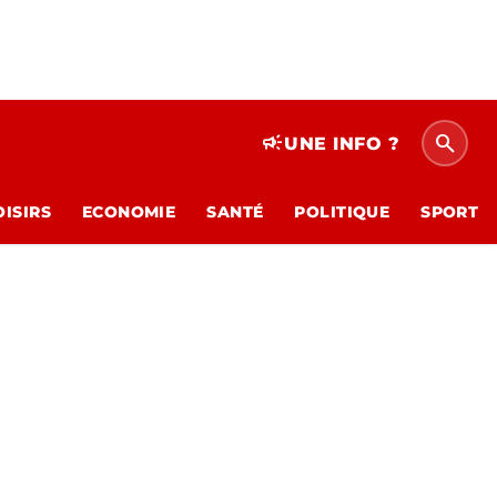
search
campaign
UNE INFO ?
OISIRS
ECONOMIE
SANTÉ
POLITIQUE
SPORT