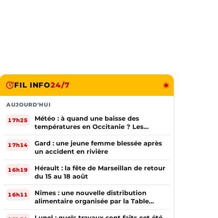
FIL INFO
24/7
AUJOURD'HUI
Météo : à quand une baisse des
17h25
températures en Occitanie ? Les
prévisions
Gard : une jeune femme blessée après
17h14
un accident en rivière
Hérault : la fête de Marseillan de retour
16h19
du 15 au 18 août
Nîmes : une nouvelle distribution
16h11
alimentaire organisée par la Table
Ouverte
Lunel : quels travaux sont faits cet été