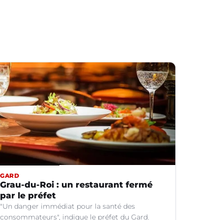
GARD
Grau-du-Roi : un restaurant fermé
par le préfet
"Un danger immédiat pour la santé des
consommateurs", indique le préfet du Gard.