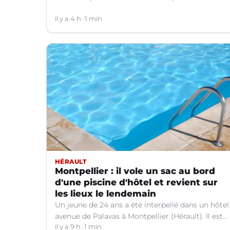
plongeon dans une rivière à Saint-André-de-
Valborgne (Gard).
il y a 4 h
1 min
HÉRAULT
Montpellier : il vole un sac au bord
d'une piscine d'hôtel et revient sur
les lieux le lendemain
Un jeune de 24 ans a été interpellé dans un hôtel
avenue de Palavas à Montpellier (Hérault). Il est
suspecté d'avoir volé le sac d'une cliente.
il y a 9 h
1 min