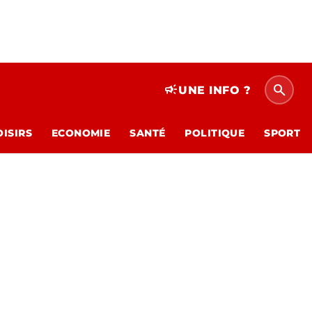
search
campaign
UNE INFO ?
OISIRS
ECONOMIE
SANTÉ
POLITIQUE
SPORT