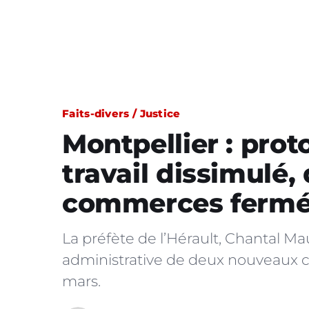
Faits-divers / Justice
Montpellier : prot
travail dissimulé
commerces ferm
La préfète de l’Hérault, Chantal M
administrative de deux nouveaux c
mars.