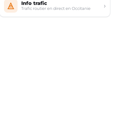
Info trafic
›
Trafic routier en direct en Occitanie