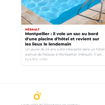
HÉRAULT
Montpellier : il vole un sac au bord
d'une piscine d'hôtel et revient sur
les lieux le lendemain
Un jeune de 24 ans a été interpellé dans un hôtel
avenue de Palavas à Montpellier (Hérault). Il est
suspecté d'avoir volé le sac d'une cliente.
il y a 16 h
1 min
L'actualité de l'Occitanie en continu