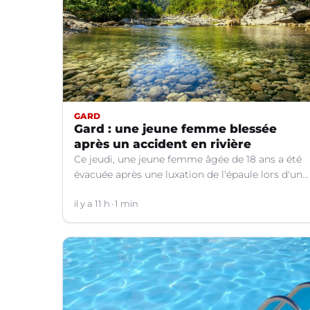
GARD
Gard : une jeune femme blessée
après un accident en rivière
Ce jeudi, une jeune femme âgée de 18 ans a été
évacuée après une luxation de l'épaule lors d'un
plongeon dans une rivière à Saint-André-de-
Valborgne (Gard).
il y a 11 h
1 min