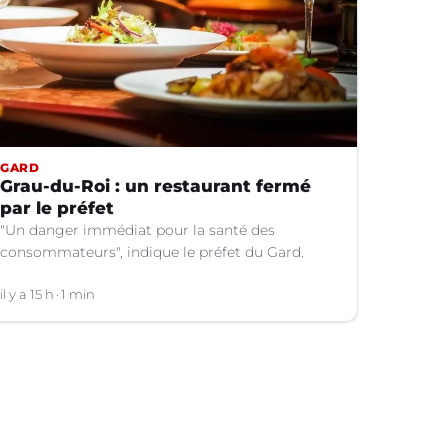
GARD
Grau-du-Roi : un restaurant fermé
par le préfet
"Un danger immédiat pour la santé des
consommateurs", indique le préfet du Gard.
il y a 15 h
1 min