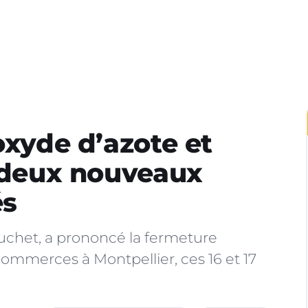
oxyde d’azote et
, deux nouveaux
és
auchet, a prononcé la fermeture
ommerces à Montpellier, ces 16 et 17