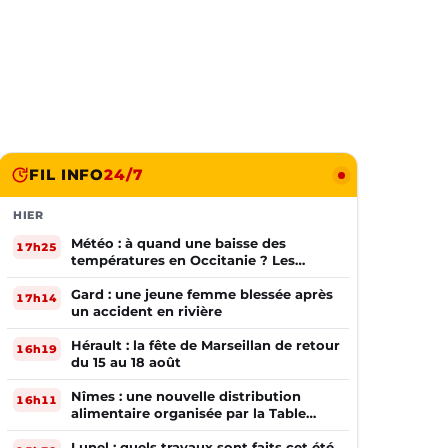
FIL INFO
24/7
HIER
Météo : à quand une baisse des
17h25
températures en Occitanie ? Les
prévisions
Gard : une jeune femme blessée après
17h14
un accident en rivière
Hérault : la fête de Marseillan de retour
16h19
du 15 au 18 août
Nîmes : une nouvelle distribution
16h11
alimentaire organisée par la Table
Ouverte
Lunel : quels travaux sont faits cet été