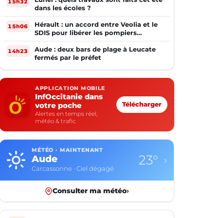
15h32
dans les écoles ?
Hérault : un accord entre Veolia et le
15h06
SDIS pour libérer les pompiers
volontaires
Aude : deux bars de plage à Leucate
14h23
fermés par le préfet
APPLICATION MOBILE
InfOccitanie dans
votre poche
Télécharger
Alertes en temps réel,
météo & trafic
MÉTÉO · MAINTENANT
23°
Aude
›
Carcassonne · Ciel dégagé
Consulter ma météo
›