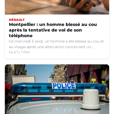
HÉRAULT
Montpellier : un homme blessé au cou
après la tentative de vol de son
téléphone
Ce mercredi 5 août, un homme a été blessé au cou et
au visage après une altercation concernant un
téléphone portable à Montpellier (Hérault).
il y a 1 j
1 min