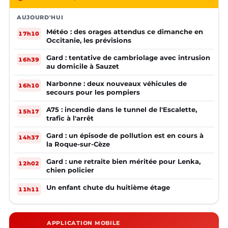
AUJOURD'HUI
Météo : des orages attendus ce dimanche en
17h10
Occitanie, les prévisions
Gard : tentative de cambriolage avec intrusion
16h39
au domicile à Sauzet
Narbonne : deux nouveaux véhicules de
16h10
secours pour les pompiers
A75 : incendie dans le tunnel de l'Escalette,
15h17
trafic à l'arrêt
Gard : un épisode de pollution est en cours à
14h37
la Roque-sur-Cèze
Gard : une retraite bien méritée pour Lenka,
12h02
chien policier
Un enfant chute du huitième étage
11h11
APPLICATION MOBILE