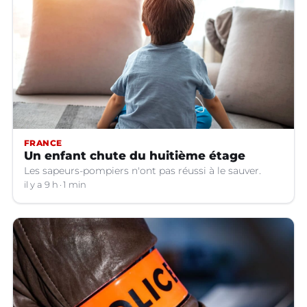
FRANCE
Un enfant chute du huitième étage
Les sapeurs-pompiers n'ont pas réussi à le sauver.
il y a 9 h
1 min