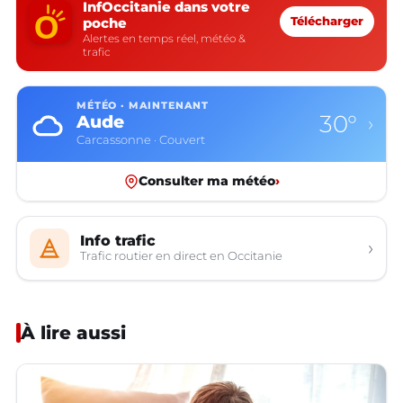
InfOccitanie dans votre
poche
Télécharger
Alertes en temps réel, météo &
trafic
MÉTÉO · MAINTENANT
30°
Aude
›
Carcassonne · Couvert
Consulter ma météo
›
Info trafic
›
Trafic routier en direct en Occitanie
À lire aussi