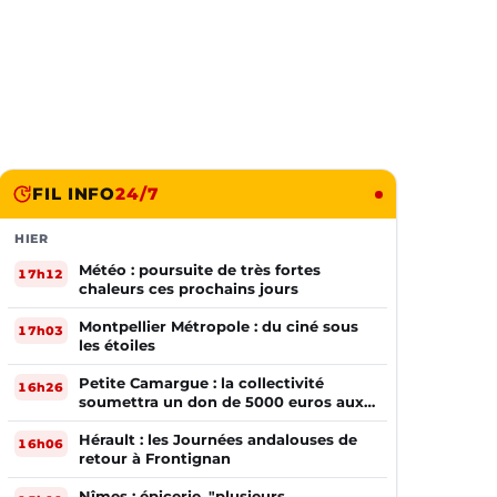
FIL INFO
24/7
HIER
Météo : poursuite de très fortes
17h12
chaleurs ces prochains jours
Montpellier Métropole : du ciné sous
17h03
les étoiles
Petite Camargue : la collectivité
16h26
soumettra un don de 5000 euros aux
sinistrés de la Gironde
Hérault : les Journées andalouses de
16h06
retour à Frontignan
Nîmes : épicerie, "plusieurs