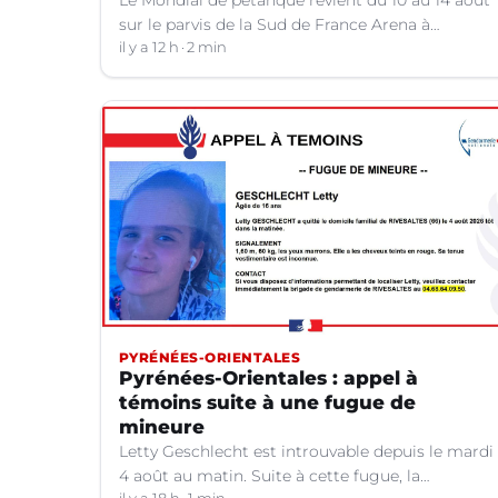
Le Mondial de pétanque revient du 10 au 14 août
sur le parvis de la Sud de France Arena à
Montpellier (Hérault).
il y a 12 h
2 min
PYRÉNÉES-ORIENTALES
Pyrénées-Orientales : appel à
témoins suite à une fugue de
mineure
Letty Geschlecht est introuvable depuis le mardi
4 août au matin. Suite à cette fugue, la