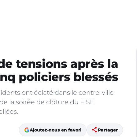
 de tensions après la
inq policiers blessés
cidents ont éclaté dans le centre-ville
e la soirée de clôture du FISE.
llées.
share
Ajoutez-nous en favori
Partager