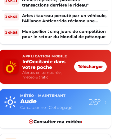
15h11
transactions derrière le rideau"
Arles : taureau percuté par un véhicule,
14h45
l'Alliance Anticorrida réclame une
enquête
Montpellier : cinq jours de compétition
14h08
pour le retour du Mondial de pétanque
APPLICATION MOBILE
InfOccitanie dans
votre poche
Télécharger
Alertes en temps réel,
météo & trafic
MÉTÉO · MAINTENANT
26°
Aude
›
Carcassonne · Ciel dégagé
Consulter ma météo
›