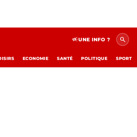
search
campaign
UNE INFO ?
OISIRS
ECONOMIE
SANTÉ
POLITIQUE
SPORT