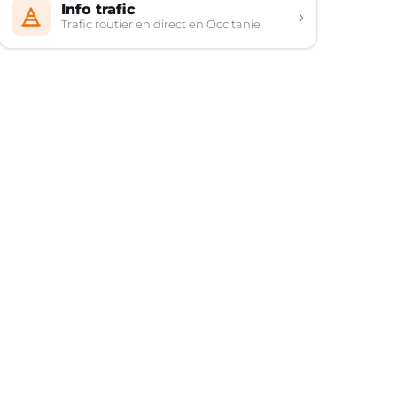
Info trafic
›
Trafic routier en direct en Occitanie