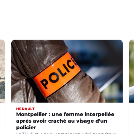
HÉRAULT
Montpellier : une femme interpellée
après avoir craché au visage d'un
policier