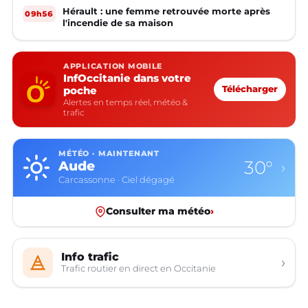
Hérault : une femme retrouvée morte après
09h56
l'incendie de sa maison
APPLICATION MOBILE
InfOccitanie dans votre
poche
Télécharger
Alertes en temps réel, météo &
trafic
MÉTÉO · MAINTENANT
30°
Aude
›
Carcassonne · Ciel dégagé
Consulter ma météo
›
Info trafic
›
Trafic routier en direct en Occitanie