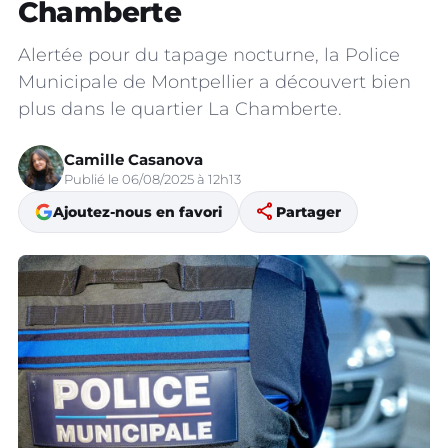
Chamberte
Alertée pour du tapage nocturne, la Police
Municipale de Montpellier a découvert bien
plus dans le quartier La Chamberte.
Camille Casanova
Publié le 06/08/2025 à 12h13
share
Ajoutez-nous en favori
Partager