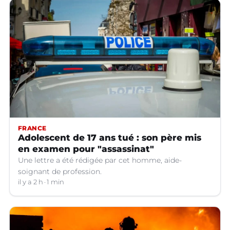
FRANCE
Adolescent de 17 ans tué : son père mis
en examen pour "assassinat"
Une lettre a été rédigée par cet homme, aide-
soignant de profession.
il y a 2 h
1 min