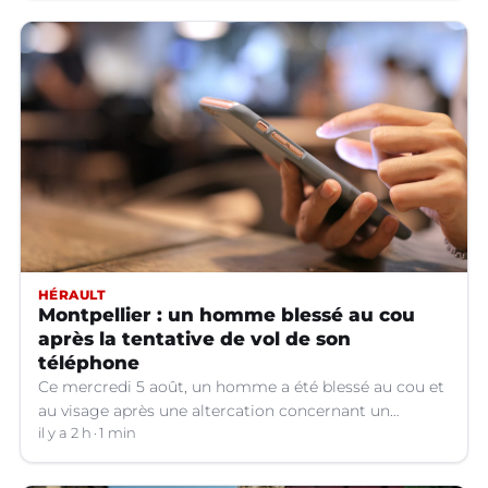
HÉRAULT
Montpellier : un homme blessé au cou
après la tentative de vol de son
téléphone
Ce mercredi 5 août, un homme a été blessé au cou et
au visage après une altercation concernant un
téléphone portable à Montpellier (Hérault).
il y a 2 h
1 min