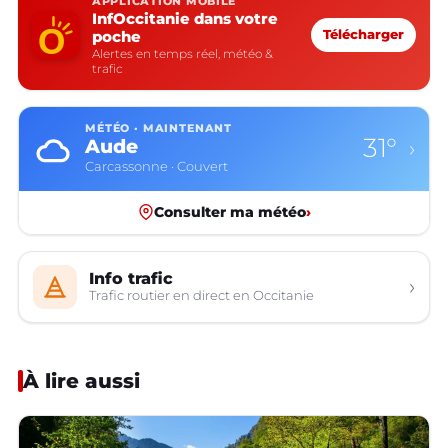
APPLICATION MOBILE
InfOccitanie dans votre
poche
Télécharger
Alertes en temps réel, météo &
trafic
MÉTÉO · MAINTENANT
31°
Aude
›
Carcassonne · Couvert
Consulter ma météo
›
Info trafic
›
Trafic routier en direct en Occitanie
À lire aussi