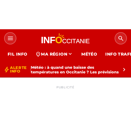
menu
search
expand_more
location_on
FIL INFO
MA RÉGION
MÉTÉO
INFO TRAF
Météo : à quand une baisse des
ALERTE
bolt
chevron_right
INFO
températures en Occitanie ? Les prévisions
PUBLICITÉ