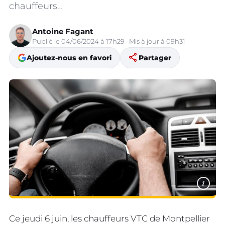
chauffeurs…
Antoine Fagant
Publié le 04/06/2024 à 17h29 · Mis à jour à 09h31
share
Ajoutez-nous en favori
Partager
i
Ce jeudi 6 juin, les chauffeurs VTC de Montpellier