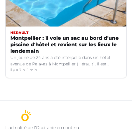
HÉRAULT
Montpellier : il vole un sac au bord d'une
piscine d'hôtel et revient sur les lieux le
lendemain
Un jeune de 24 ans a été interpellé dans un hôtel
avenue de Palavas à Montpellier (Hérault). Il est
suspecté d'avoir volé le sac d'une cliente.
il y a 7 h
1 min
L'actualité de l'Occitanie en continu