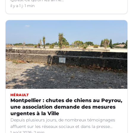
il y a 1 j
1 min
HÉRAULT
Montpellier : chutes de chiens au Peyrou,
une association demande des mesures
urgentes à la Ville
Depuis plusieurs jours, de nombreux témoignages
affluent sur les réseaux sociaux et dans la presse
relatant des chutes de chiens depuis la terrasse basse
1 août 2026
2 min