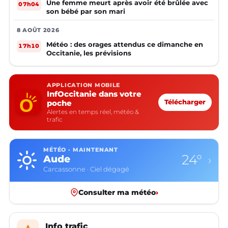
Une femme meurt après avoir été brûlée avec
07h04
son bébé par son mari
8 AOÛT 2026
Météo : des orages attendus ce dimanche en
17h10
Occitanie, les prévisions
APPLICATION MOBILE
InfOccitanie dans votre
poche
Télécharger
Alertes en temps réel, météo &
trafic
MÉTÉO · MAINTENANT
24°
Aude
›
Carcassonne · Ciel dégagé
Consulter ma météo
›
Info trafic