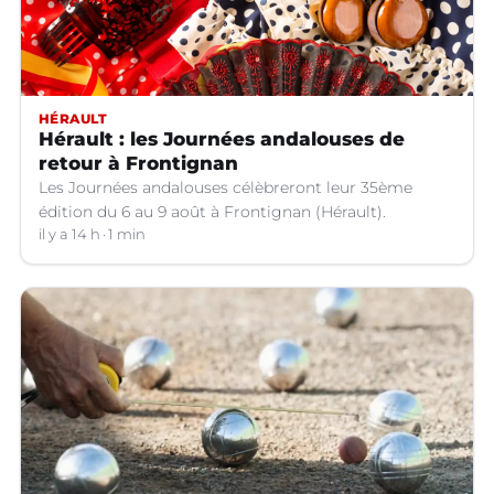
HÉRAULT
Hérault : les Journées andalouses de
retour à Frontignan
Les Journées andalouses célèbreront leur 35ème
édition du 6 au 9 août à Frontignan (Hérault).
il y a 14 h
1 min