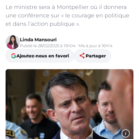
Le ministre sera à Montpellier où il donnera
une conférence sur « le courage en politique
et dans l’action publique ».
Linda Mansouri
Publié le 28/02/2025 à 15h04 · Mis à jour à 16h14
share
Ajoutez-nous en favori
Partager
i