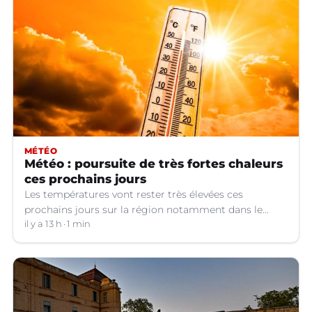
MÉTÉO
Météo : poursuite de très fortes chaleurs
ces prochains jours
Les températures vont rester très élevées ces
prochains jours sur la région notamment dans le
Languedoc.
il y a 13 h
1 min