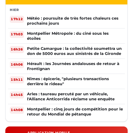
HIER
Météo : poursuite de très fortes chaleurs ces
17h12
prochains jours
Montpellier Métropole : du ciné sous les
17h03
étoiles
Petite Camargue : la collectivité soumettra un
16h26
don de 5000 euros aux sinistrés de la Gironde
Hérault : les Journées andalouses de retour à
16h06
Frontignan
Nîmes : épicerie, "plusieurs transactions
15h11
derrière le rideau"
Arles : taureau percuté par un véhicule,
14h45
l'Alliance Anticorrida réclame une enquête
Montpellier : cinq jours de compétition pour le
14h08
retour du Mondial de pétanque
APPLICATION MOBILE