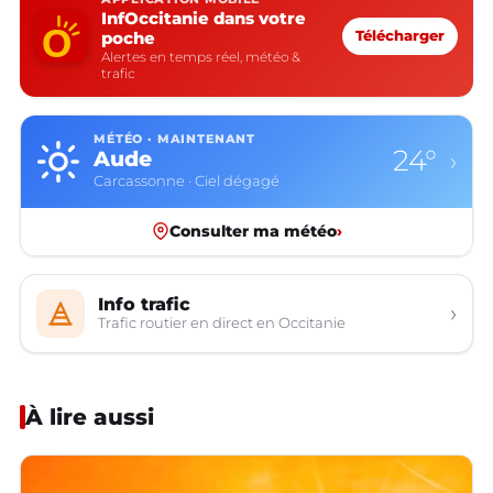
InfOccitanie dans votre
poche
Télécharger
Alertes en temps réel, météo &
trafic
MÉTÉO · MAINTENANT
24°
Aude
›
Carcassonne · Ciel dégagé
Consulter ma météo
›
Info trafic
›
Trafic routier en direct en Occitanie
À lire aussi