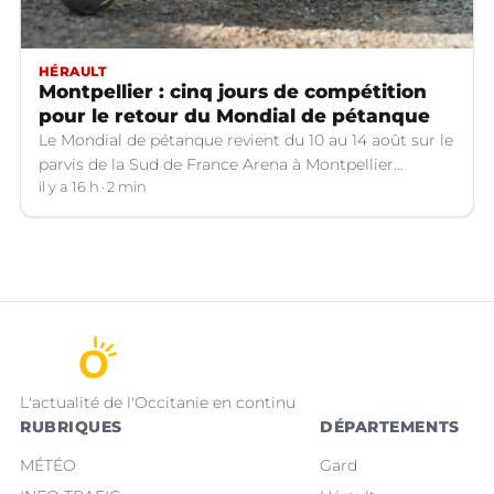
HÉRAULT
Montpellier : cinq jours de compétition
pour le retour du Mondial de pétanque
Le Mondial de pétanque revient du 10 au 14 août sur le
parvis de la Sud de France Arena à Montpellier
(Hérault).
il y a 16 h
2 min
L'actualité de l'Occitanie en continu
RUBRIQUES
DÉPARTEMENTS
MÉTÉO
Gard