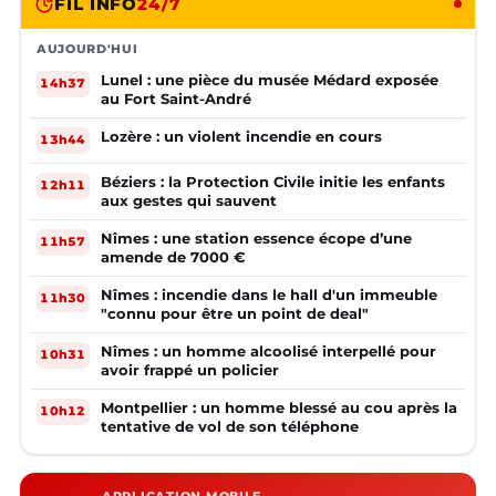
FIL INFO
24/7
AUJOURD'HUI
Lunel : une pièce du musée Médard exposée
14h37
au Fort Saint-André
Lozère : un violent incendie en cours
13h44
Béziers : la Protection Civile initie les enfants
12h11
aux gestes qui sauvent
Nîmes : une station essence écope d’une
11h57
amende de 7000 €
Nîmes : incendie dans le hall d'un immeuble
11h30
"connu pour être un point de deal"
Nîmes : un homme alcoolisé interpellé pour
10h31
avoir frappé un policier
Montpellier : un homme blessé au cou après la
10h12
tentative de vol de son téléphone