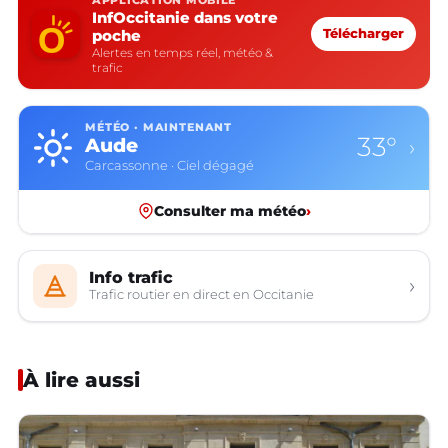
APPLICATION MOBILE
InfOccitanie dans votre
poche
Télécharger
Alertes en temps réel, météo &
trafic
MÉTÉO · MAINTENANT
33°
Aude
›
Carcassonne · Ciel dégagé
Consulter ma météo
›
Info trafic
›
Trafic routier en direct en Occitanie
À lire aussi