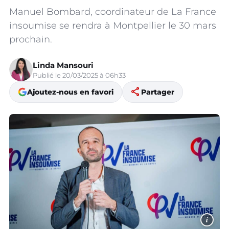
Manuel Bombard, coordinateur de La France
insoumise se rendra à Montpellier le 30 mars
prochain.
Linda Mansouri
Publié le 20/03/2025 à 06h33
share
Ajoutez-nous en favori
Partager
i