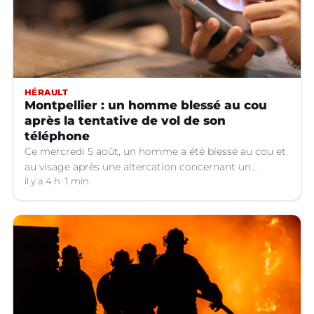
HÉRAULT
Montpellier : un homme blessé au cou
après la tentative de vol de son
téléphone
Ce mercredi 5 août, un homme a été blessé au cou et
au visage après une altercation concernant un
téléphone portable à Montpellier (Hérault).
il y a 4 h
1 min