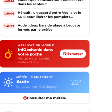
15h32
dans les écoles ?
Hérault : un accord entre Veolia et le
15h06
SDIS pour libérer les pompiers
volontaires
Aude : deux bars de plage à Leucate
14h23
fermés par le préfet
APPLICATION MOBILE
InfOccitanie dans
votre poche
Télécharger
Alertes en temps réel,
météo & trafic
MÉTÉO · MAINTENANT
22°
Aude
›
Carcassonne · Ciel dégagé
Consulter ma météo
›