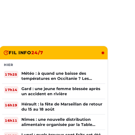
FIL INFO
24/7
HIER
Météo : à quand une baisse des
17h25
températures en Occitanie ? Les
prévisions
Gard : une jeune femme blessée après
17h14
un accident en rivière
Hérault : la fête de Marseillan de retour
16h19
du 15 au 18 août
Nîmes : une nouvelle distribution
16h11
alimentaire organisée par la Table
Ouverte
Lunel : quels travaux sont faits cet été