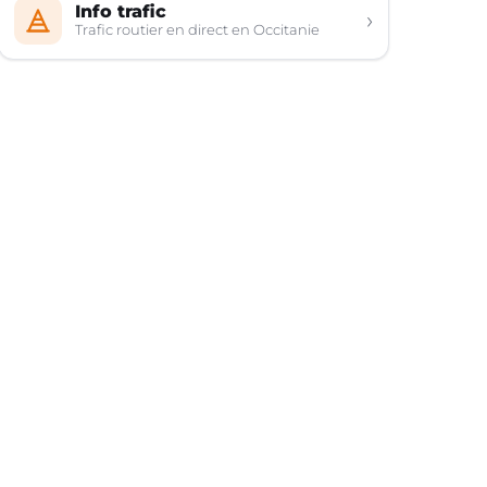
Info trafic
›
Trafic routier en direct en Occitanie