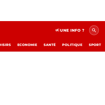
search
campaign
UNE INFO ?
OISIRS
ECONOMIE
SANTÉ
POLITIQUE
SPORT