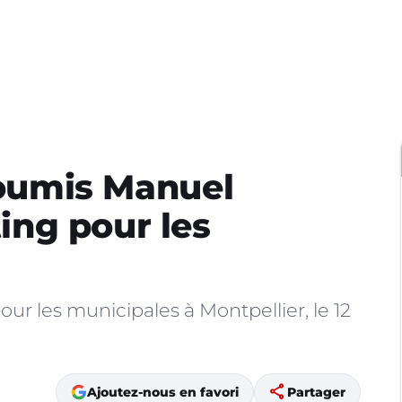
nsoumis Manuel
ng pour les
ur les municipales à Montpellier, le 12
share
Ajoutez-nous en favori
Partager