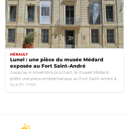
HÉRAULT
Lunel : une pièce du musée Médard
exposée au Fort Saint-André
Jusqu'au 4 novembre prochain, le musée Médard
prête une pièce emblématique au Fort Saint-André à
Villeneuve-lez-Avignon (Gard).
il y a 3 h
1 min