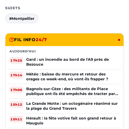
SUJETS
#Montpellier
FIL INFO
24/7
AUJOURD'HUI
Gard : un incendie au bord de l'A9 près de
17h25
Bezouce
Météo : baisse du mercure et retour des
17h14
orages ce week-end, où vont-ils frapper ?
Bagnols-sur-Cèze : des militants de Place
17h06
publique ont-ils été empêchés de tracter par
la mairie ?
La Grande Motte : un octogénaire réanimé sur
15h12
la plage du Grand Travers
Hérault : la fête votive fait son grand retour à
15h11
Mauguio