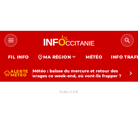
menu
search
expand_more
location_on
FIL INFO
MA RÉGION
MÉTÉO
INFO TRAF
Météo : baisse du mercure et retour des
ALERTE
thunderstorm
chevron_right
MÉTÉO
orages ce week-end, où vont-ils frapper ?
PUBLICITÉ