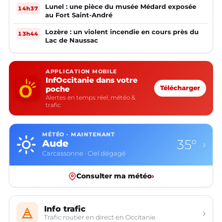
Lunel : une pièce du musée Médard exposée
14h37
au Fort Saint-André
Lozère : un violent incendie en cours près du
13h44
Lac de Naussac
APPLICATION MOBILE
InfOccitanie dans votre
poche
Télécharger
Alertes en temps réel, météo &
trafic
MÉTÉO · MAINTENANT
35°
Aude
›
Carcassonne · Ciel dégagé
Consulter ma météo
›
Info trafic
›
Trafic routier en direct en Occitanie