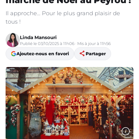
marché de Noël au Peyrou !
Il approche… Pour le plus grand plaisir de
tous !
Linda Mansouri
Publié le 03/10/2025 à 11h06 · Mis à jour à 11h56
share
Ajoutez-nous en favori
Partager
i