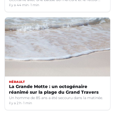
d'orages dans certains départements.
il y a 44 min
1 min
HÉRAULT
La Grande Motte : un octogénaire
réanimé sur la plage du Grand Travers
Un homme de 85 ans a été secouru dans la matinée.
il y a 2 h
1 min