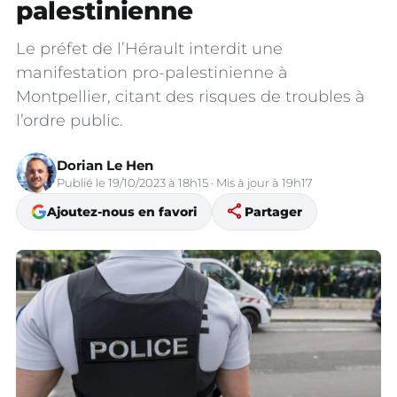
palestinienne
Le préfet de l’Hérault interdit une
manifestation pro-palestinienne à
Montpellier, citant des risques de troubles à
l’ordre public.
Dorian Le Hen
Publié le 19/10/2023 à 18h15 · Mis à jour à 19h17
share
Ajoutez-nous en favori
Partager