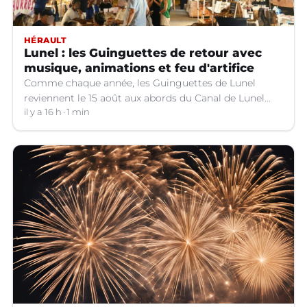
HÉRAULT
Lunel : les Guinguettes de retour avec
musique, animations et feu d'artifice
Comme chaque année, les Guinguettes de Lunel
reviennent le 15 août aux abords du Canal de Lunel
(Hérault).
il y a 16 h
1 min