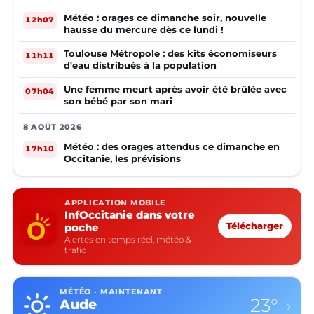
Météo : orages ce dimanche soir, nouvelle
12h07
hausse du mercure dès ce lundi !
Toulouse Métropole : des kits économiseurs
11h11
d'eau distribués à la population
Une femme meurt après avoir été brûlée avec
07h04
son bébé par son mari
8 AOÛT 2026
Météo : des orages attendus ce dimanche en
17h10
Occitanie, les prévisions
APPLICATION MOBILE
InfOccitanie dans votre
poche
Télécharger
Alertes en temps réel, météo &
trafic
MÉTÉO · MAINTENANT
23°
Aude
›