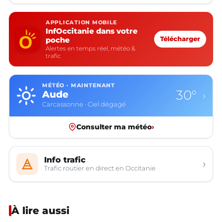
APPLICATION MOBILE
InfOccitanie dans votre
poche
Télécharger
Alertes en temps réel, météo &
trafic
MÉTÉO · MAINTENANT
30°
Aude
›
Carcassonne · Ciel dégagé
Consulter ma météo
›
Info trafic
›
Trafic routier en direct en Occitanie
À lire aussi