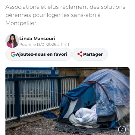
Associations et élus réclament des solutions
pérennes pour loger les sans-abri à
Montpellier.
Linda Mansouri
Publié le 13/01/2026 à 11h11
share
Ajoutez-nous en favori
Partager
i