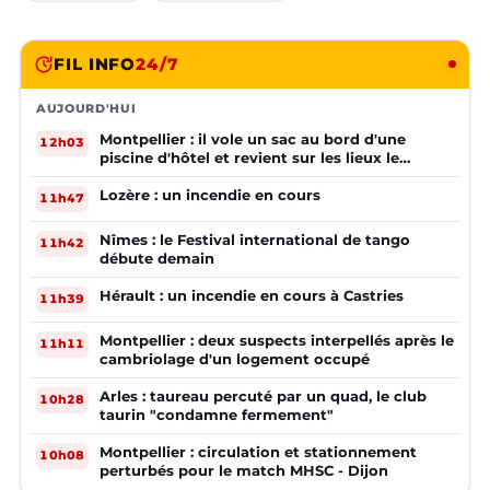
FIL INFO
24/7
AUJOURD'HUI
Montpellier : il vole un sac au bord d'une
12h03
piscine d'hôtel et revient sur les lieux le
lendemain
Lozère : un incendie en cours
11h47
Nîmes : le Festival international de tango
11h42
débute demain
Hérault : un incendie en cours à Castries
11h39
Montpellier : deux suspects interpellés après le
11h11
cambriolage d'un logement occupé
Arles : taureau percuté par un quad, le club
10h28
taurin "condamne fermement"
Montpellier : circulation et stationnement
10h08
perturbés pour le match MHSC - Dijon