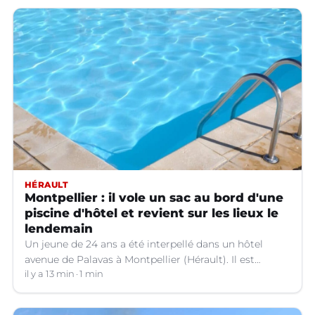
HÉRAULT
Montpellier : il vole un sac au bord d'une
piscine d'hôtel et revient sur les lieux le
lendemain
Un jeune de 24 ans a été interpellé dans un hôtel
avenue de Palavas à Montpellier (Hérault). Il est
suspecté d'avoir volé le sac d'une cliente.
il y a 13 min
1 min