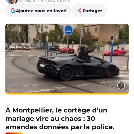
Publié le 01/11/2024 à 18h09
share
Ajoutez-nous en favori
Partager
i
À Montpellier, le cortège d’un
mariage vire au chaos : 30
amendes données par la police.