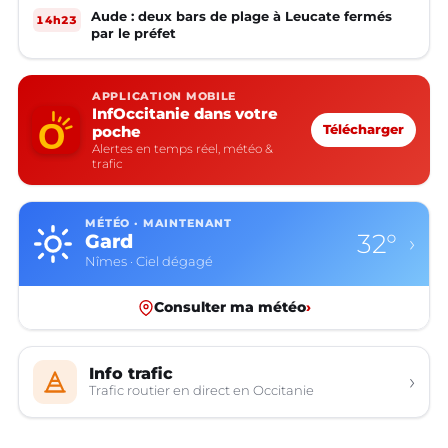
Aude : deux bars de plage à Leucate fermés
14h23
par le préfet
APPLICATION MOBILE
InfOccitanie dans votre
poche
Télécharger
Alertes en temps réel, météo &
trafic
MÉTÉO · MAINTENANT
32°
Gard
›
Nîmes · Ciel dégagé
Consulter ma météo
›
Info trafic
›
Trafic routier en direct en Occitanie