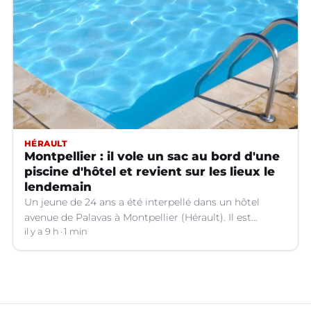
HÉRAULT
Montpellier : il vole un sac au bord d'une
piscine d'hôtel et revient sur les lieux le
lendemain
Un jeune de 24 ans a été interpellé dans un hôtel
avenue de Palavas à Montpellier (Hérault). Il est
suspecté d'avoir volé le sac d'une cliente.
il y a 9 h
1 min