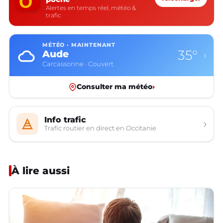
Alertes en temps réel, météo &
trafic
MÉTÉO · MAINTENANT
35°
Aude
›
Carcassonne · Couvert
Consulter ma météo
›
Info trafic
›
Trafic routier en direct en Occitanie
À lire aussi