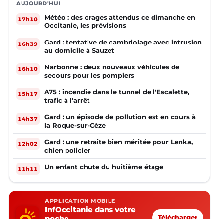
AUJOURD'HUI
Météo : des orages attendus ce dimanche en
17h10
Occitanie, les prévisions
Gard : tentative de cambriolage avec intrusion
16h39
au domicile à Sauzet
Narbonne : deux nouveaux véhicules de
16h10
secours pour les pompiers
A75 : incendie dans le tunnel de l'Escalette,
15h17
trafic à l'arrêt
Gard : un épisode de pollution est en cours à
14h37
la Roque-sur-Cèze
Gard : une retraite bien méritée pour Lenka,
12h02
chien policier
Un enfant chute du huitième étage
11h11
APPLICATION MOBILE
InfOccitanie dans votre
poche
Télécharger