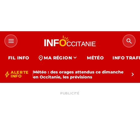
menu
search
expand_more
location_on
FIL INFO
MA RÉGION
MÉTÉO
INFO TRAF
Météo : des orages attendus ce dimanche
ALERTE
bolt
chevron_right
INFO
en Occitanie, les prévisions
PUBLICITÉ