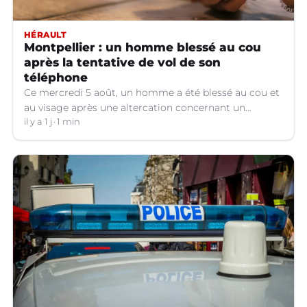
HÉRAULT
Montpellier : un homme blessé au cou
après la tentative de vol de son
téléphone
Ce mercredi 5 août, un homme a été blessé au cou et
au visage après une altercation concernant un
téléphone portable à Montpellier (Hérault).
il y a 1 j
1 min