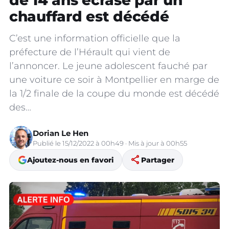
de 14 ans écrasé par un
chauffard est décédé
C’est une information officielle que la
préfecture de l’Hérault qui vient de
l’annoncer. Le jeune adolescent fauché par
une voiture ce soir à Montpellier en marge de
la 1/2 finale de la coupe du monde est décédé
des…
Dorian Le Hen
Publié le 15/12/2022 à 00h49 · Mis à jour à 00h55
share
Ajoutez-nous en favori
Partager