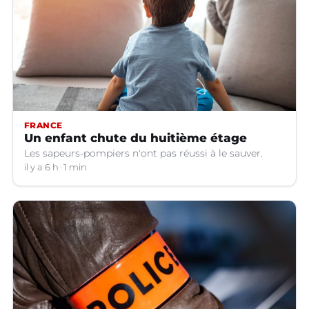
FRANCE
Un enfant chute du huitième étage
Les sapeurs-pompiers n'ont pas réussi à le sauver.
il y a 6 h
1 min