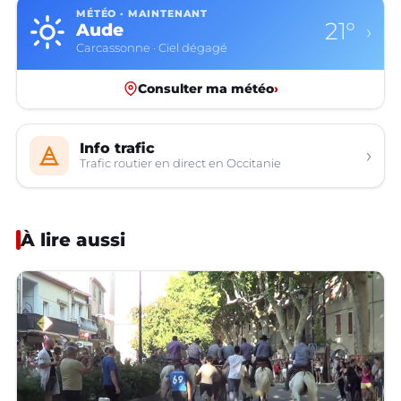
MÉTÉO · MAINTENANT
21°
Aude
›
Carcassonne · Ciel dégagé
Consulter ma météo
›
Info trafic
›
Trafic routier en direct en Occitanie
À lire aussi