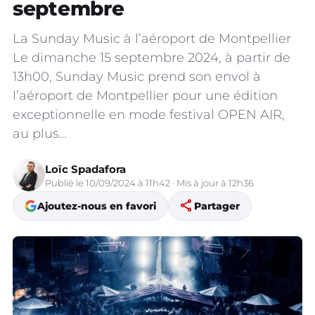
septembre
La Sunday Music à l’aéroport de Montpellier
Le dimanche 15 septembre 2024, à partir de
13h00, Sunday Music prend son envol à
l’aéroport de Montpellier pour une édition
exceptionnelle en mode festival OPEN AIR,
au plus…
Loïc Spadafora
Publié le 10/09/2024 à 11h42 · Mis à jour à 12h36
share
Ajoutez-nous en favori
Partager