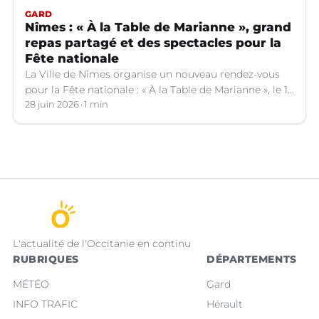
GARD
Nîmes : « À la Table de Marianne », grand
repas partagé et des spectacles pour la
Fête nationale
La Ville de Nîmes organise un nouveau rendez-vous
pour la Fête nationale : « À la Table de Marianne », le 13
juillet prochain.
28 juin 2026
1 min
L'actualité de l'Occitanie en continu
RUBRIQUES
DÉPARTEMENTS
MÉTÉO
Gard
INFO TRAFIC
Hérault