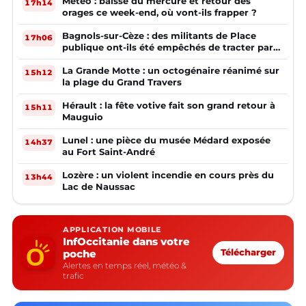
Météo : baisse du mercure et retour des
17h14
orages ce week-end, où vont-ils frapper ?
Bagnols-sur-Cèze : des militants de Place
17h06
publique ont-ils été empêchés de tracter par
la mairie ?
La Grande Motte : un octogénaire réanimé sur
15h12
la plage du Grand Travers
Hérault : la fête votive fait son grand retour à
15h11
Mauguio
Lunel : une pièce du musée Médard exposée
14h37
au Fort Saint-André
Lozère : un violent incendie en cours près du
13h44
Lac de Naussac
APPLICATION MOBILE
InfOccitanie dans votre
poche
Télécharger
Alertes en temps réel, météo &
trafic