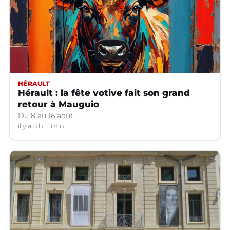
HÉRAULT
Hérault : la fête votive fait son grand
retour à Mauguio
Du 8 au 16 août.
il y a 5 h
1 min