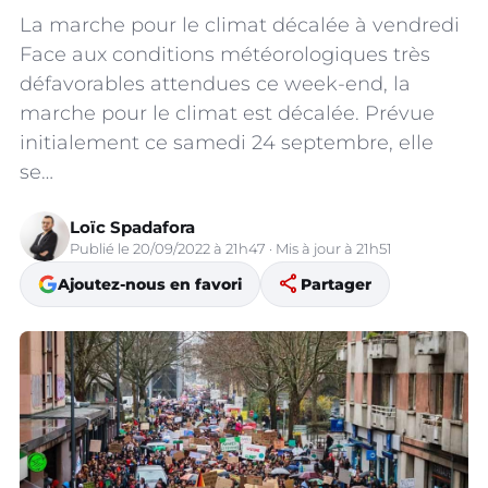
La marche pour le climat décalée à vendredi
Face aux conditions météorologiques très
défavorables attendues ce week-end, la
marche pour le climat est décalée. Prévue
initialement ce samedi 24 septembre, elle
se…
Loïc Spadafora
Publié le 20/09/2022 à 21h47 · Mis à jour à 21h51
share
Ajoutez-nous en favori
Partager