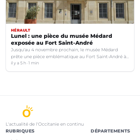
HÉRAULT
Lunel : une pièce du musée Médard
exposée au Fort Saint-André
Jusqu'au 4 novembre prochain, le musée Médard
prête une pièce emblématique au Fort Saint-André à
Villeneuve-lez-Avignon (Gard).
il y a 5 h
1 min
L'actualité de l'Occitanie en continu
RUBRIQUES
DÉPARTEMENTS