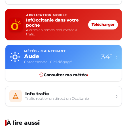
APPLICATION MOBILE
InfOccitanie dans votre
poche
Télécharger
Alertes en temps réel, météo &
trafic
MÉTÉO · MAINTENANT
34°
Aude
›
Carcassonne · Ciel dégagé
Consulter ma météo
›
Info trafic
›
Trafic routier en direct en Occitanie
À lire aussi