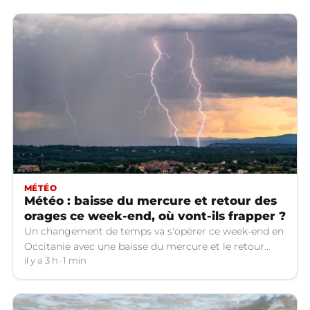
MÉTÉO
Météo : baisse du mercure et retour des
orages ce week-end, où vont-ils frapper ?
Un changement de temps va s'opérer ce week-end en
Occitanie avec une baisse du mercure et le retour
d'orages dans certains départements.
il y a 3 h
1 min