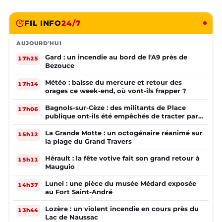
FIL INFO
24/7
AUJOURD'HUI
Gard : un incendie au bord de l'A9 près de
17h25
Bezouce
Météo : baisse du mercure et retour des
17h14
orages ce week-end, où vont-ils frapper ?
Bagnols-sur-Cèze : des militants de Place
17h06
publique ont-ils été empêchés de tracter par
la mairie ?
La Grande Motte : un octogénaire réanimé sur
15h12
la plage du Grand Travers
Hérault : la fête votive fait son grand retour à
15h11
Mauguio
Lunel : une pièce du musée Médard exposée
14h37
au Fort Saint-André
Lozère : un violent incendie en cours près du
13h44
Lac de Naussac