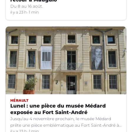
Du 8 au 16 août.
il y a 23 h
1 min
HÉRAULT
Lunel : une pièce du musée Médard
exposée au Fort Saint-André
Jusqu'au 4 novembre prochain, le musée Médard
prête une pièce emblématique au Fort Saint-André à
Villeneuve-lez-Avignon (Gard).
il y a 23 h
1 min