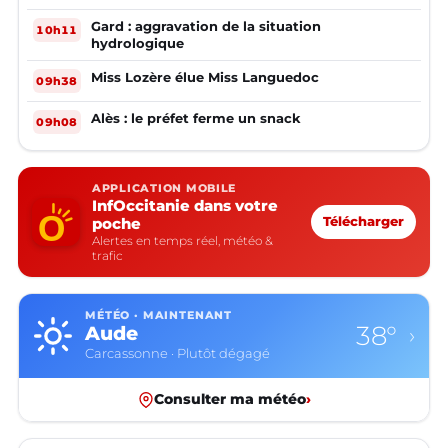
Gard : aggravation de la situation
10h11
hydrologique
Miss Lozère élue Miss Languedoc
09h38
Alès : le préfet ferme un snack
09h08
APPLICATION MOBILE
InfOccitanie dans votre
poche
Télécharger
Alertes en temps réel, météo &
trafic
MÉTÉO · MAINTENANT
38°
Aude
›
Carcassonne · Plutôt dégagé
Consulter ma météo
›