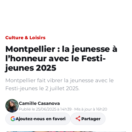
Culture & Loisirs
Montpellier : la jeunesse à
l’honneur avec le Festi-
jeunes 2025
Montpellier fait vibrer la jeunesse avec le
Festi-jeunes le 2 juillet 2025.
Camille Casanova
Publié le 25/06/2025 à 14h39 · Mis à jour à 16h20
share
Ajoutez-nous en favori
Partager