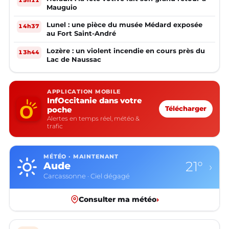
15h11
Mauguio
Lunel : une pièce du musée Médard exposée
14h37
au Fort Saint-André
Lozère : un violent incendie en cours près du
13h44
Lac de Naussac
APPLICATION MOBILE
InfOccitanie dans votre
poche
Télécharger
Alertes en temps réel, météo &
trafic
MÉTÉO · MAINTENANT
21°
Aude
›
Carcassonne · Ciel dégagé
Consulter ma météo
›