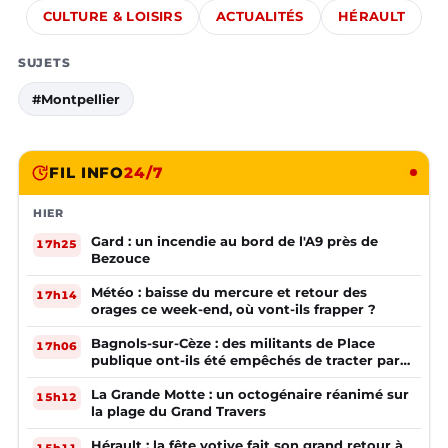
CULTURE & LOISIRS
ACTUALITÉS
HÉRAULT
SUJETS
#Montpellier
FIL INFO
24/7
HIER
Gard : un incendie au bord de l'A9 près de
17h25
Bezouce
Météo : baisse du mercure et retour des
17h14
orages ce week-end, où vont-ils frapper ?
Bagnols-sur-Cèze : des militants de Place
17h06
publique ont-ils été empêchés de tracter par
la mairie ?
La Grande Motte : un octogénaire réanimé sur
15h12
la plage du Grand Travers
Hérault : la fête votive fait son grand retour à