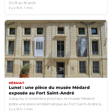
Du 8 au 16 août.
il y a 16 h
1 min
HÉRAULT
Lunel : une pièce du musée Médard
exposée au Fort Saint-André
Jusqu'au 4 novembre prochain, le musée Médard
prête une pièce emblématique au Fort Saint-André à
Villeneuve-lez-Avignon (Gard).
il y a 16 h
1 min