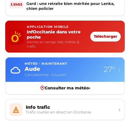
Gard : une retraite bien méritée pour Lenka,
12h02
chien policier
APPLICATION MOBILE
InfOccitanie dans votre
poche
Télécharger
Alertes en temps réel, météo &
trafic
MÉTÉO · MAINTENANT
27°
Aude
›
Carcassonne · Couvert
Consulter ma météo
›
Info trafic
›
Trafic routier en direct en Occitanie