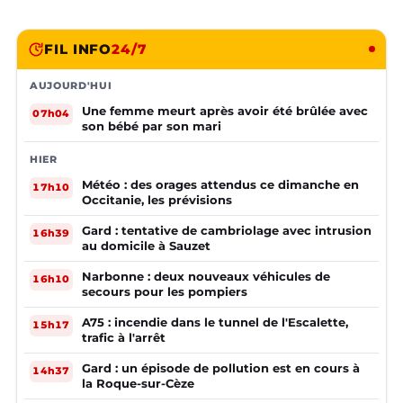
FIL INFO
24/7
AUJOURD'HUI
Une femme meurt après avoir été brûlée avec
07h04
son bébé par son mari
HIER
Météo : des orages attendus ce dimanche en
17h10
Occitanie, les prévisions
Gard : tentative de cambriolage avec intrusion
16h39
au domicile à Sauzet
Narbonne : deux nouveaux véhicules de
16h10
secours pour les pompiers
A75 : incendie dans le tunnel de l'Escalette,
15h17
trafic à l'arrêt
Gard : un épisode de pollution est en cours à
14h37
la Roque-sur-Cèze