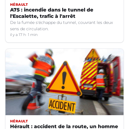
HÉRAULT
A75 : incendie dans le tunnel de
l'Escalette, trafic à l'arrêt
De la fumée s'échappe du tunnel, couvrant les deux
sens de circulation.
il y a 17 h
1 min
HÉRAULT
Hérault : accident de la route, un homme