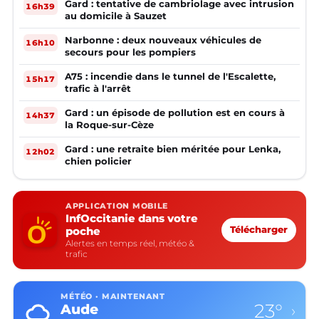
Gard : tentative de cambriolage avec intrusion
16h39
au domicile à Sauzet
Narbonne : deux nouveaux véhicules de
16h10
secours pour les pompiers
A75 : incendie dans le tunnel de l'Escalette,
15h17
trafic à l'arrêt
Gard : un épisode de pollution est en cours à
14h37
la Roque-sur-Cèze
Gard : une retraite bien méritée pour Lenka,
12h02
chien policier
APPLICATION MOBILE
InfOccitanie dans votre
poche
Télécharger
Alertes en temps réel, météo &
trafic
MÉTÉO · MAINTENANT
23°
Aude
›