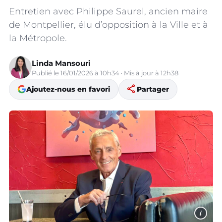
Entretien avec Philippe Saurel, ancien maire
de Montpellier, élu d’opposition à la Ville et à
la Métropole.
Linda Mansouri
Publié le 16/01/2026 à 10h34 · Mis à jour à 12h38
share
Ajoutez-nous en favori
Partager
i