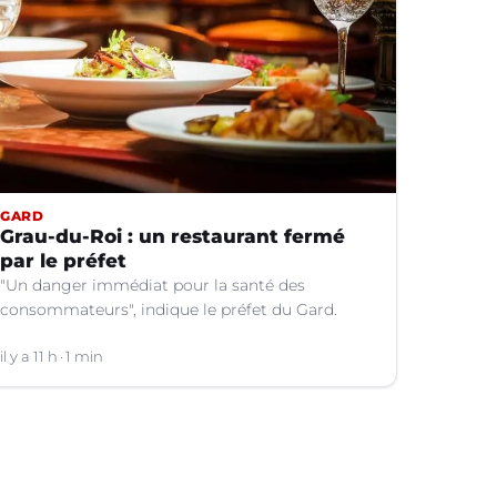
GARD
Grau-du-Roi : un restaurant fermé
par le préfet
"Un danger immédiat pour la santé des
consommateurs", indique le préfet du Gard.
il y a 11 h
1 min