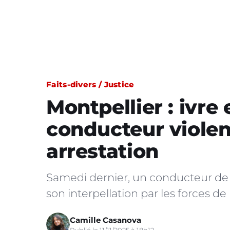
Faits-divers / Justice
Montpellier : ivre
conducteur violen
arrestation
Samedi dernier, un conducteur de 3
son interpellation par les forces de 
Camille Casanova
Publié le 11/11/2025 à 18h12