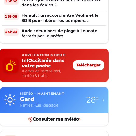
15h32
dans les écoles ?
Hérault : un accord entre Veolia et le
15h06
SDIS pour libérer les pompiers
volontaires
Aude : deux bars de plage à Leucate
14h23
fermés par le préfet
APPLICATION MOBILE
InfOccitanie dans
votre poche
Télécharger
Alertes en temps réel,
météo & trafic
MÉTÉO · MAINTENANT
28°
Gard
›
Nîmes · Ciel dégagé
Consulter ma météo
›