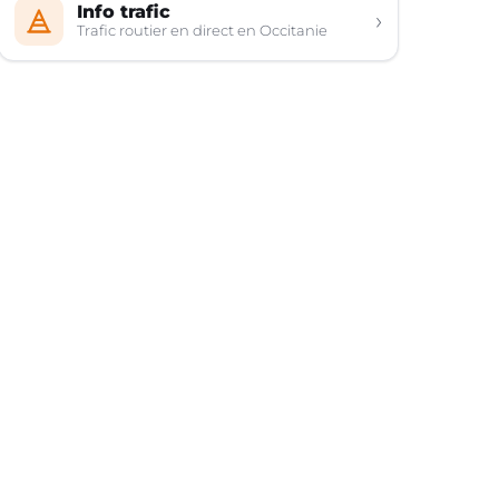
Info trafic
›
Trafic routier en direct en Occitanie