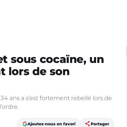
 et sous cocaïne, un
t lors de son
4 ans a s’est fortement rebellé lors de
l’ordre.
share
Ajoutez-nous en favori
Partager