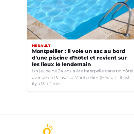
HÉRAULT
Montpellier : il vole un sac au bord
d'une piscine d'hôtel et revient sur
les lieux le lendemain
Un jeune de 24 ans a été interpellé dans un hôtel
avenue de Palavas à Montpellier (Hérault). Il est
suspecté d'avoir volé le sac d'une cliente.
il y a 13 h
1 min