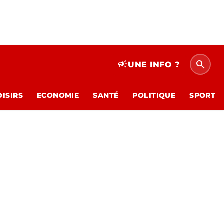
search
campaign
UNE INFO ?
OISIRS
ECONOMIE
SANTÉ
POLITIQUE
SPORT