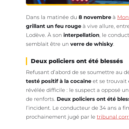
Dans la matinée du
8 novembre
à
Mont
grillant un feu rouge
à vive allure, ent
Lodève. À son
interpellation
, le conduc
semblait être un
verre de whisky
.
Deux policiers ont été blessés
Refusant d’abord de se soumettre au dép
testé positif à la cocaïne
et se trouvait
révélée difficile : le suspect a opposé u
de renforts.
Deux policiers ont été ble
l’incident. Le conducteur de 34 ans a f
prochainement jugé par le
tribunal cor