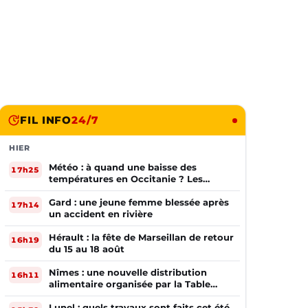
FIL INFO
24/7
HIER
Météo : à quand une baisse des
17h25
températures en Occitanie ? Les
prévisions
Gard : une jeune femme blessée après
17h14
un accident en rivière
Hérault : la fête de Marseillan de retour
16h19
du 15 au 18 août
Nîmes : une nouvelle distribution
16h11
alimentaire organisée par la Table
Ouverte
Lunel : quels travaux sont faits cet été