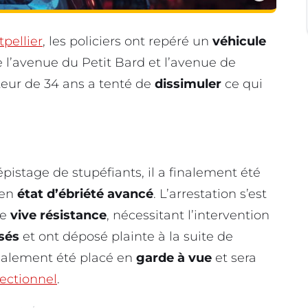
pellier
, les policiers ont repéré un
véhicule
re l’avenue du Petit Bard et l’avenue de
teur de 34 ans a tenté de
dissimuler
ce qui
istage de stupéfiants, il a finalement été
 en
état d’ébriété avancé
. L’arrestation s’est
ne
vive résistance
, nécessitant l’intervention
ssés
et ont déposé plainte à la suite de
inalement été placé en
garde à vue
et sera
rectionnel
.