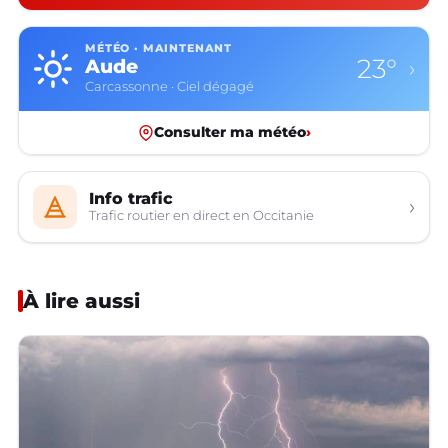
MÉTÉO · MAINTENANT
23°
Aude
›
Carcassonne · Ciel dégagé
Consulter ma météo
›
Info trafic
›
Trafic routier en direct en Occitanie
À lire aussi