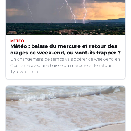
MÉTÉO
Météo : baisse du mercure et retour des
orages ce week-end, où vont-ils frapper ?
Un changement de temps va s'opérer ce week-end en
Occitanie avec une baisse du mercure et le retour
d'orages dans certains départements.
il y a 15 h
1 min