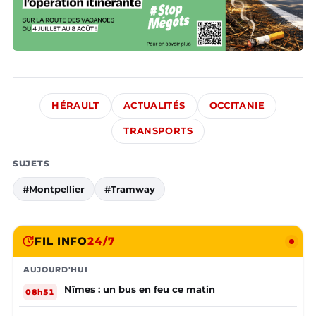
HÉRAULT
ACTUALITÉS
OCCITANIE
TRANSPORTS
SUJETS
#Montpellier
#Tramway
FIL INFO
24/7
AUJOURD'HUI
Nîmes : un bus en feu ce matin
08h51