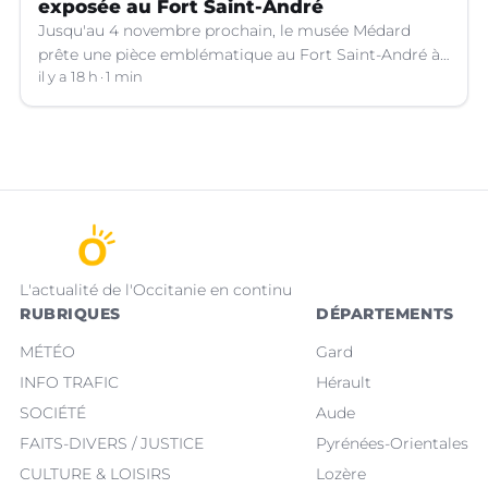
exposée au Fort Saint-André
Jusqu'au 4 novembre prochain, le musée Médard
prête une pièce emblématique au Fort Saint-André à
Villeneuve-lez-Avignon (Gard).
il y a 18 h
1 min
L'actualité de l'Occitanie en continu
RUBRIQUES
DÉPARTEMENTS
MÉTÉO
Gard
INFO TRAFIC
Hérault
SOCIÉTÉ
Aude
FAITS-DIVERS / JUSTICE
Pyrénées-Orientales
CULTURE & LOISIRS
Lozère