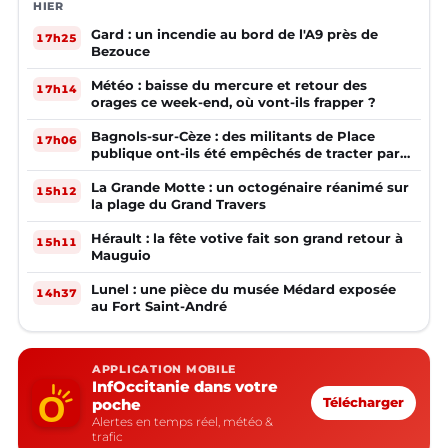
HIER
Gard : un incendie au bord de l'A9 près de
17h25
Bezouce
Météo : baisse du mercure et retour des
17h14
orages ce week-end, où vont-ils frapper ?
Bagnols-sur-Cèze : des militants de Place
17h06
publique ont-ils été empêchés de tracter par
la mairie ?
La Grande Motte : un octogénaire réanimé sur
15h12
la plage du Grand Travers
Hérault : la fête votive fait son grand retour à
15h11
Mauguio
Lunel : une pièce du musée Médard exposée
14h37
au Fort Saint-André
APPLICATION MOBILE
InfOccitanie dans votre
poche
Télécharger
Alertes en temps réel, météo &
trafic