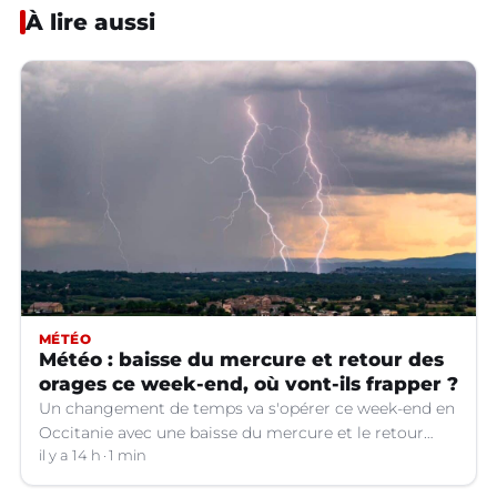
À lire aussi
MÉTÉO
Météo : baisse du mercure et retour des
orages ce week-end, où vont-ils frapper ?
Un changement de temps va s'opérer ce week-end en
Occitanie avec une baisse du mercure et le retour
d'orages dans certains départements.
il y a 14 h
1 min