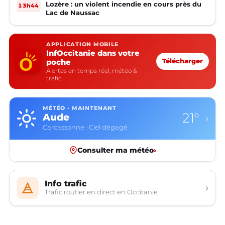
Lozère : un violent incendie en cours près du
13h44
Lac de Naussac
APPLICATION MOBILE
InfOccitanie dans votre
poche
Télécharger
Alertes en temps réel, météo &
trafic
MÉTÉO · MAINTENANT
21°
Aude
›
Carcassonne · Ciel dégagé
Consulter ma météo
›
Info trafic
›
Trafic routier en direct en Occitanie