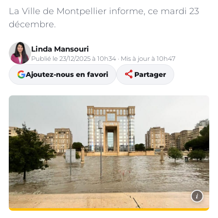
La Ville de Montpellier informe, ce mardi 23
décembre.
Linda Mansouri
Publié le 23/12/2025 à 10h34 · Mis à jour à 10h47
share
Ajoutez-nous en favori
Partager
i