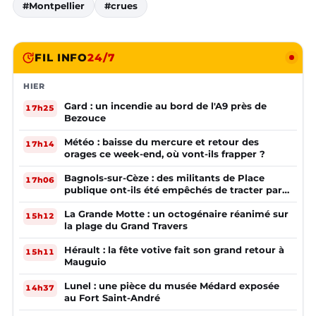
#Montpellier
#crues
FIL INFO
24/7
HIER
Gard : un incendie au bord de l'A9 près de
17h25
Bezouce
Météo : baisse du mercure et retour des
17h14
orages ce week-end, où vont-ils frapper ?
Bagnols-sur-Cèze : des militants de Place
17h06
publique ont-ils été empêchés de tracter par
la mairie ?
La Grande Motte : un octogénaire réanimé sur
15h12
la plage du Grand Travers
Hérault : la fête votive fait son grand retour à
15h11
Mauguio
Lunel : une pièce du musée Médard exposée
14h37
au Fort Saint-André