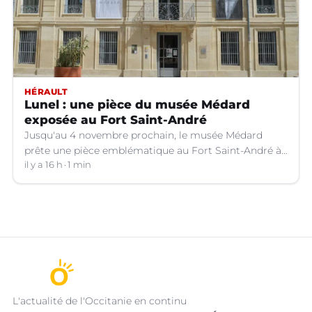
HÉRAULT
Lunel : une pièce du musée Médard
exposée au Fort Saint-André
Jusqu'au 4 novembre prochain, le musée Médard
prête une pièce emblématique au Fort Saint-André à
Villeneuve-lez-Avignon (Gard).
il y a 16 h
1 min
L'actualité de l'Occitanie en continu