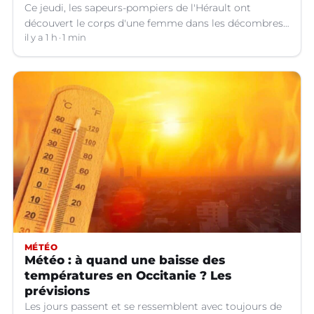
Ce jeudi, les sapeurs-pompiers de l'Hérault ont
découvert le corps d'une femme dans les décombres
de sa maison qui avait pris feu à Cazouls-lès-Béziers
il y a 1 h
1 min
(Hérault).
MÉTÉO
Météo : à quand une baisse des
températures en Occitanie ? Les
prévisions
Les jours passent et se ressemblent avec toujours de