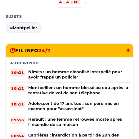
À LA UNE
SUJETS
#Montpellier
FIL INFO
24/7
AUJOURD'HUI
Nîmes : un homme alcoolisé interpellé pour
10h31
avoir frappé un policier
Montpellier : un homme blessé au cou après la
10h12
tentative de vol de son téléphone
Adolescent de 17 ans tué : son père mis en
10h11
examen pour "assassinat"
Hérault : une femme retrouvée morte après
09h56
l'incendie de sa maison
Cabrières : interdiction à partir de 20h des
08h54