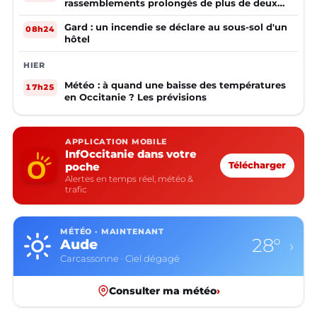
rassemblements prolongés de plus de deux
mineurs non accompagnés d'un adulte
Gard : un incendie se déclare au sous-sol d'un
08h24
hôtel
HIER
Météo : à quand une baisse des températures
17h25
en Occitanie ? Les prévisions
APPLICATION MOBILE
InfOccitanie dans votre
poche
Télécharger
Alertes en temps réel, météo &
trafic
MÉTÉO · MAINTENANT
24°
Aveyron
›
Rodez · Ciel dégagé
Consulter ma météo
›