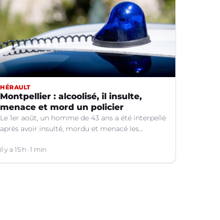
HÉRAULT
Montpellier : alcoolisé, il insulte,
menace et mord un policier
Le 1er août, un homme de 43 ans a été interpellé
après avoir insulté, mordu et menacé les
fonctionnaires. Pour outrage et rébellion en
récidive, il a été condamné à six mois
il y a 15 h
1 min
d'emprisonnement sous bracelet électronique.