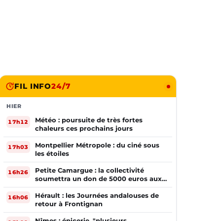
FIL INFO
24/7
HIER
Météo : poursuite de très fortes
17h12
chaleurs ces prochains jours
Montpellier Métropole : du ciné sous
17h03
les étoiles
Petite Camargue : la collectivité
16h26
soumettra un don de 5000 euros aux
sinistrés de la Gironde
Hérault : les Journées andalouses de
16h06
retour à Frontignan
Nîmes : épicerie, "plusieurs