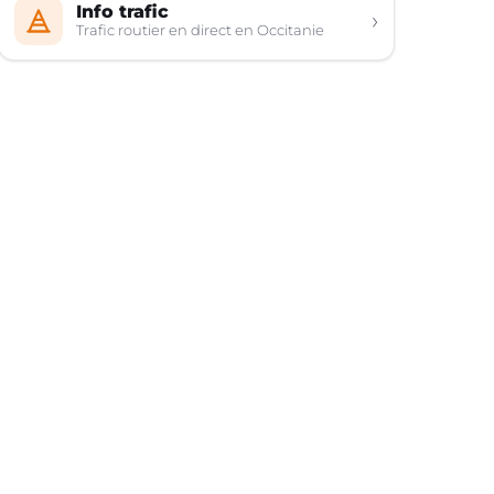
Info trafic
›
Trafic routier en direct en Occitanie