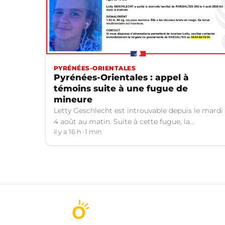
PYRÉNÉES-ORIENTALES
Pyrénées-Orientales : appel à
témoins suite à une fugue de
mineure
Letty Geschlecht est introuvable depuis le mardi
4 août au matin. Suite à cette fugue, la
gendarmerie des Pyrénées-Orientales lance un
il y a 16 h
1 min
appel à témoins.