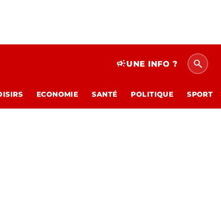
search
campaign
UNE INFO ?
OISIRS
ECONOMIE
SANTÉ
POLITIQUE
SPORT