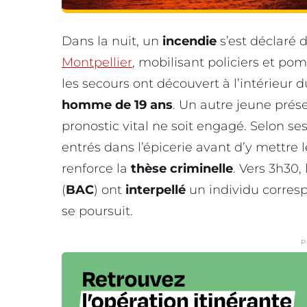
Dans la nuit, un
incendie
s’est déclaré
Montpellier
, mobilisant policiers et po
les secours ont découvert à l’intérieu
homme de 19 ans
. Un autre jeune prése
pronostic vital ne soit engagé. Selon se
entrés dans l’épicerie avant d’y mettre l
renforce la
thèse criminelle
. Vers 3h30,
(
BAC
) ont
interpellé
un individu corres
se poursuit.
P