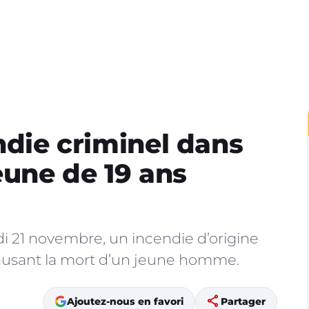
ndie criminel dans
eune de 19 ans
di 21 novembre, un incendie d’origine
causant la mort d’un jeune homme.
share
Ajoutez-nous en favori
Partager