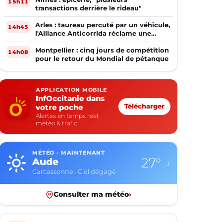
15h11
transactions derrière le rideau"
Arles : taureau percuté par un véhicule,
14h45
l'Alliance Anticorrida réclame une
enquête
Montpellier : cinq jours de compétition
14h08
pour le retour du Mondial de pétanque
APPLICATION MOBILE
InfOccitanie dans
votre poche
Télécharger
Alertes en temps réel,
météo & trafic
MÉTÉO · MAINTENANT
27°
Aude
›
Carcassonne · Ciel dégagé
Consulter ma météo
›