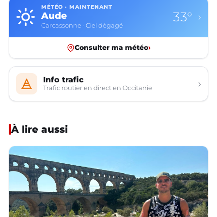
MÉTÉO · MAINTENANT
33°
Aude
›
Carcassonne · Ciel dégagé
Consulter ma météo
›
Info trafic
›
Trafic routier en direct en Occitanie
À lire aussi