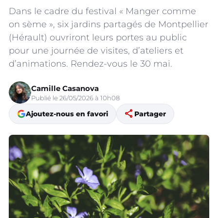
Dans le cadre du festival « Manger comme
on sème », six jardins partagés de Montpellier
(Hérault) ouvriront leurs portes au public
pour une journée de visites, d’ateliers et
d’animations. Rendez-vous le 30 mai.
Camille Casanova
Publié le 26/05/2026 à 10h08
share
Ajoutez-nous en favori
Partager