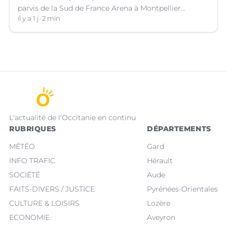
parvis de la Sud de France Arena à Montpellier
(Hérault).
il y a 1 j
2 min
L'actualité de l'Occitanie en continu
RUBRIQUES
DÉPARTEMENTS
MÉTÉO
Gard
INFO TRAFIC
Hérault
SOCIÉTÉ
Aude
FAITS-DIVERS / JUSTICE
Pyrénées-Orientales
CULTURE & LOISIRS
Lozère
ECONOMIE
Aveyron