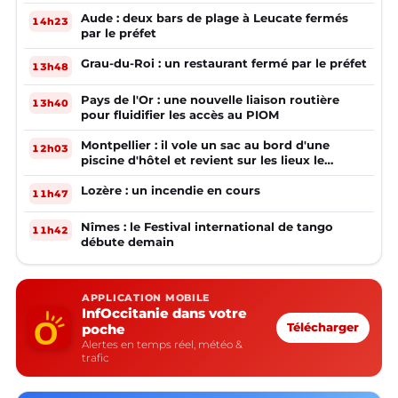
Aude : deux bars de plage à Leucate fermés
14h23
par le préfet
Grau-du-Roi : un restaurant fermé par le préfet
13h48
Pays de l'Or : une nouvelle liaison routière
13h40
pour fluidifier les accès au PIOM
Montpellier : il vole un sac au bord d'une
12h03
piscine d'hôtel et revient sur les lieux le
lendemain
Lozère : un incendie en cours
11h47
Nîmes : le Festival international de tango
11h42
débute demain
APPLICATION MOBILE
InfOccitanie dans votre
poche
Télécharger
Alertes en temps réel, météo &
trafic