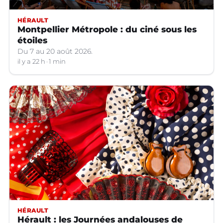
HÉRAULT
Montpellier Métropole : du ciné sous les
étoiles
Du 7 au 20 août 2026.
il y a 22 h
1 min
HÉRAULT
Hérault : les Journées andalouses de