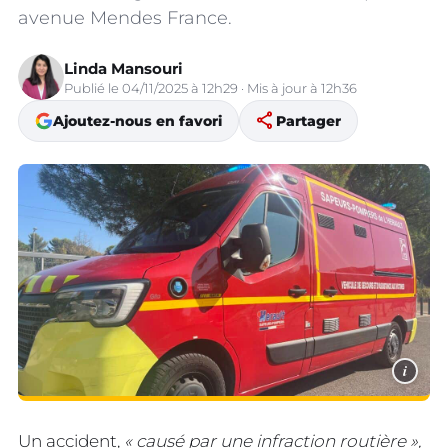
avenue Mendes France.
Linda Mansouri
Publié le 04/11/2025 à 12h29 · Mis à jour à 12h36
share
Ajoutez-nous en favori
Partager
i
Un accident,
« causé par une infraction routière »,