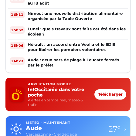
au 18 août
Nîmes : une nouvelle distribution alimentaire
16h11
organisée par la Table Ouverte
Lunel : quels travaux sont faits cet été dans les
15h32
écoles ?
Hérault : un accord entre Veolia et le SDIS
15h06
pour libérer les pompiers volontaires
Aude : deux bars de plage à Leucate fermés
14h23
par le préfet
APPLICATION MOBILE
InfOccitanie dans votre
poche
Télécharger
Alertes en temps réel, météo &
trafic
MÉTÉO · MAINTENANT
27°
Aude
›
Carcassonne · Ciel dégagé