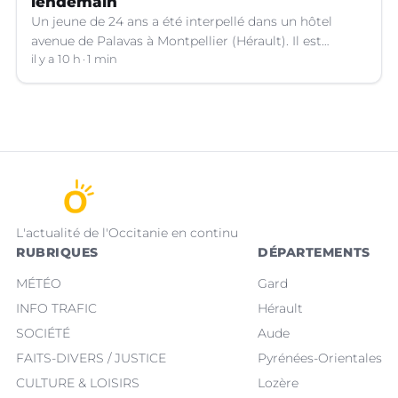
lendemain
Un jeune de 24 ans a été interpellé dans un hôtel
avenue de Palavas à Montpellier (Hérault). Il est
suspecté d'avoir volé le sac d'une cliente.
il y a 10 h
1 min
L'actualité de l'Occitanie en continu
RUBRIQUES
DÉPARTEMENTS
MÉTÉO
Gard
INFO TRAFIC
Hérault
SOCIÉTÉ
Aude
FAITS-DIVERS / JUSTICE
Pyrénées-Orientales
CULTURE & LOISIRS
Lozère