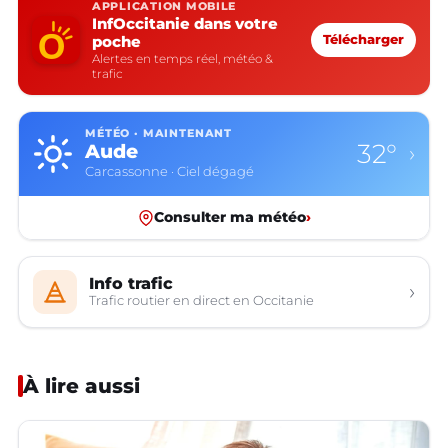
APPLICATION MOBILE
InfOccitanie dans votre
poche
Télécharger
Alertes en temps réel, météo &
trafic
MÉTÉO · MAINTENANT
32°
Aude
›
Carcassonne · Ciel dégagé
Consulter ma météo
›
Info trafic
›
Trafic routier en direct en Occitanie
À lire aussi