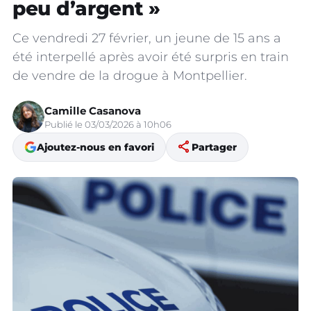
peu d’argent »
Ce vendredi 27 février, un jeune de 15 ans a
été interpellé après avoir été surpris en train
de vendre de la drogue à Montpellier.
Camille Casanova
Publié le 03/03/2026 à 10h06
share
Ajoutez-nous en favori
Partager