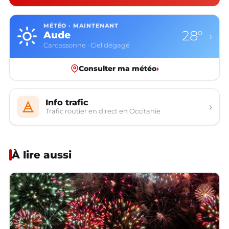
MÉTÉO · MAINTENANT
28°
Aude
›
Carcassonne · Ciel dégagé
Consulter ma météo
›
Info trafic
›
Trafic routier en direct en Occitanie
À lire aussi