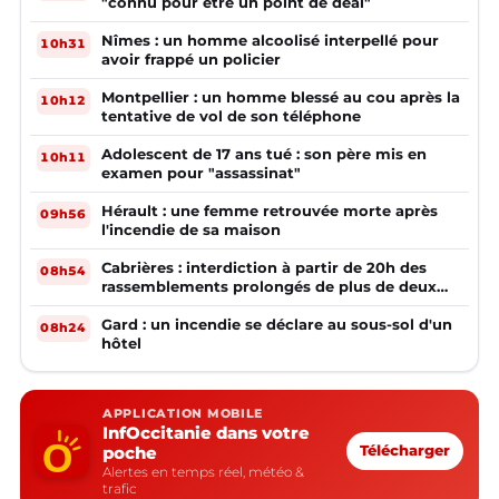
"connu pour être un point de deal"
Nîmes : un homme alcoolisé interpellé pour
10h31
avoir frappé un policier
Montpellier : un homme blessé au cou après la
10h12
tentative de vol de son téléphone
Adolescent de 17 ans tué : son père mis en
10h11
examen pour "assassinat"
Hérault : une femme retrouvée morte après
09h56
l'incendie de sa maison
Cabrières : interdiction à partir de 20h des
08h54
rassemblements prolongés de plus de deux
mineurs non accompagnés d'un adulte
Gard : un incendie se déclare au sous-sol d'un
08h24
hôtel
APPLICATION MOBILE
InfOccitanie dans votre
poche
Télécharger
Alertes en temps réel, météo &
trafic