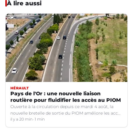
À lire aussi
HÉRAULT
Pays de l'Or : une nouvelle liaison
routière pour fluidifier les accès au PIOM
Ouverte à la circulation depuis ce mardi 4 août, la
nouvelle bretelle de sortie du PIOM améliore les accès
à la zone d'activités et facilite les déplacements
il y a 20 min
1 min
quotidiens.