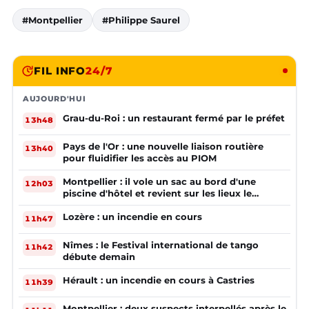
#Montpellier
#Philippe Saurel
FIL INFO
24/7
AUJOURD'HUI
Grau-du-Roi : un restaurant fermé par le préfet
13h48
Pays de l'Or : une nouvelle liaison routière
13h40
pour fluidifier les accès au PIOM
Montpellier : il vole un sac au bord d'une
12h03
piscine d'hôtel et revient sur les lieux le
lendemain
Lozère : un incendie en cours
11h47
Nîmes : le Festival international de tango
11h42
débute demain
Hérault : un incendie en cours à Castries
11h39
Montpellier : deux suspects interpellés après le