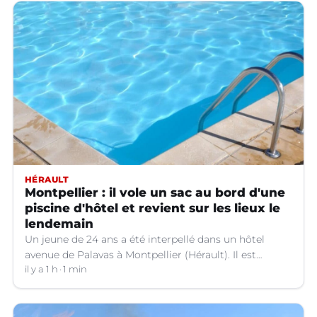
HÉRAULT
Montpellier : il vole un sac au bord d'une
piscine d'hôtel et revient sur les lieux le
lendemain
Un jeune de 24 ans a été interpellé dans un hôtel
avenue de Palavas à Montpellier (Hérault). Il est
suspecté d'avoir volé le sac d'une cliente.
il y a 1 h
1 min