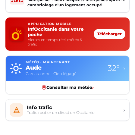
11h11
cambriolage d'un logement occupé
APPLICATION MOBILE
InfOccitanie dans votre
poche
Télécharger
Alertes en temps réel, météo &
trafic
MÉTÉO · MAINTENANT
32°
Aude
›
Carcassonne · Ciel dégagé
Consulter ma météo
›
Info trafic
›
Trafic routier en direct en Occitanie