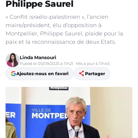
Philippe Saurel
« Conflit israélo-palestinien », l’ancien
maire/président, élu d’opposition à
Montpellier, Philippe Saurel, plaide pour la
paix et la reconnaissance de deux Etats.
Linda Mansouri
Publié le 05/09/2025 à 11h21 · Mis à jour à 11h45
share
Ajoutez-nous en favori
Partager