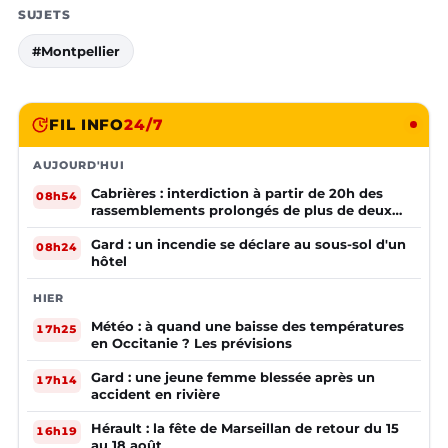
SUJETS
#Montpellier
FIL INFO
24/7
AUJOURD'HUI
Cabrières : interdiction à partir de 20h des
08h54
rassemblements prolongés de plus de deux
mineurs non accompagnés d'un adulte
Gard : un incendie se déclare au sous-sol d'un
08h24
hôtel
HIER
Météo : à quand une baisse des températures
17h25
en Occitanie ? Les prévisions
Gard : une jeune femme blessée après un
17h14
accident en rivière
Hérault : la fête de Marseillan de retour du 15
16h19
au 18 août