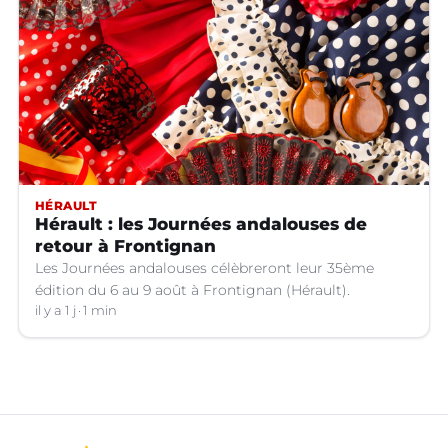
HÉRAULT
Hérault : les Journées andalouses de
retour à Frontignan
Les Journées andalouses célèbreront leur 35ème
édition du 6 au 9 août à Frontignan (Hérault).
il y a 1 j
1 min