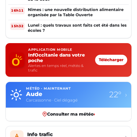
Nîmes : une nouvelle distribution alimentaire
16h11
organisée par la Table Ouverte
Lunel : quels travaux sont faits cet été dans les
15h32
écoles ?
APPLICATION MOBILE
InfOccitanie dans votre
poche
Télécharger
Alertes en temps réel, météo &
trafic
MÉTÉO · MAINTENANT
22°
Aude
›
Carcassonne · Ciel dégagé
Consulter ma météo
›
Info trafic
›