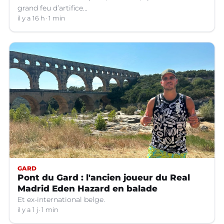
grand feu d’artifice...
il y a 16 h
1 min
GARD
Pont du Gard : l'ancien joueur du Real
Madrid Eden Hazard en balade
Et ex-international belge.
il y a 1 j
1 min