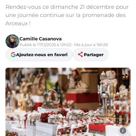
Rendez-vous ce dimanche 21 décembre pour
une journée continue sur la promenade des
Arceaux !
Camille Casanova
Publié le 17/12/2025 à 12h02 · Mis à jour à 16h29
share
Ajoutez-nous en favori
Partager
i