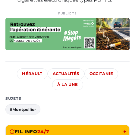
cigarettes électroniques types PUFFS.
PUBLICITÉ
HÉRAULT
ACTUALITÉS
OCCITANIE
À LA UNE
SUJETS
#Montpellier
FIL INFO
24/7