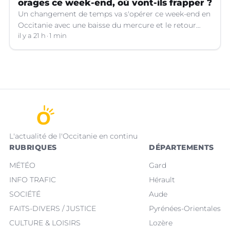
orages ce week-end, où vont-ils frapper ?
Un changement de temps va s'opérer ce week-end en
Occitanie avec une baisse du mercure et le retour
d'orages dans certains départements.
il y a 21 h
1 min
L'actualité de l'Occitanie en continu
RUBRIQUES
DÉPARTEMENTS
MÉTÉO
Gard
INFO TRAFIC
Hérault
SOCIÉTÉ
Aude
FAITS-DIVERS / JUSTICE
Pyrénées-Orientales
CULTURE & LOISIRS
Lozère