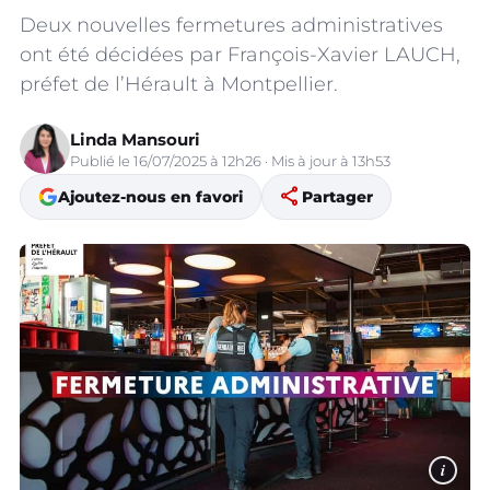
Deux nouvelles fermetures administratives
ont été décidées par François-Xavier LAUCH,
préfet de l’Hérault à Montpellier.
Linda Mansouri
Publié le 16/07/2025 à 12h26 · Mis à jour à 13h53
share
Ajoutez-nous en favori
Partager
i