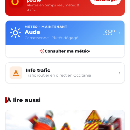
poche
Alertes en temps réel, météo &
trafic
MÉTÉO · MAINTENANT
38°
Aude
›
Carcassonne · Plutôt dégagé
Consulter ma météo
›
Info trafic
›
Trafic routier en direct en Occitanie
À lire aussi