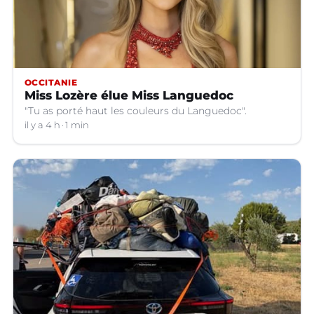
OCCITANIE
Miss Lozère élue Miss Languedoc
"Tu as porté haut les couleurs du Languedoc".
il y a 4 h
1 min