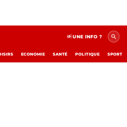
search
campaign
UNE INFO ?
OISIRS
ECONOMIE
SANTÉ
POLITIQUE
SPORT