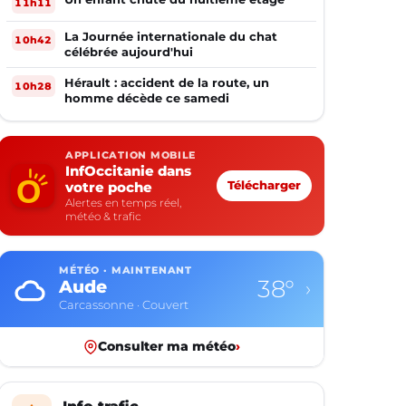
11h11
La Journée internationale du chat
10h42
célébrée aujourd'hui
Hérault : accident de la route, un
10h28
homme décède ce samedi
APPLICATION MOBILE
InfOccitanie dans
votre poche
Télécharger
Alertes en temps réel,
météo & trafic
MÉTÉO · MAINTENANT
38°
Aude
›
Carcassonne · Couvert
Consulter ma météo
›