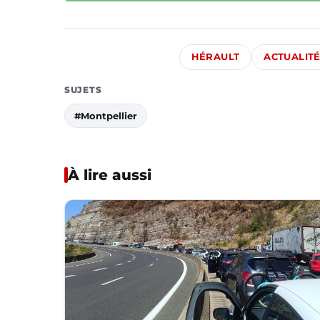
HÉRAULT
ACTUALIT
SUJETS
#Montpellier
À lire aussi