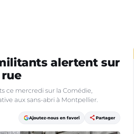
militants alertent sur
 rue
cts ce mercredi sur la Comédie,
ative aux sans-abri à Montpellier.
share
Ajoutez-nous en favori
Partager