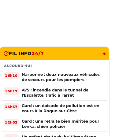
FIL INFO
24/7
AUJOURD'HUI
Narbonne : deux nouveaux véhicules
16h10
de secours pour les pompiers
A75 : incendie dans le tunnel de
15h17
l'Escalette, trafic à l'arrêt
Gard : un épisode de pollution est en
14h37
cours à la Roque-sur-Cèze
Gard : une retraite bien méritée pour
12h02
Lenka, chien policier
Un enfant chute du huitième étage