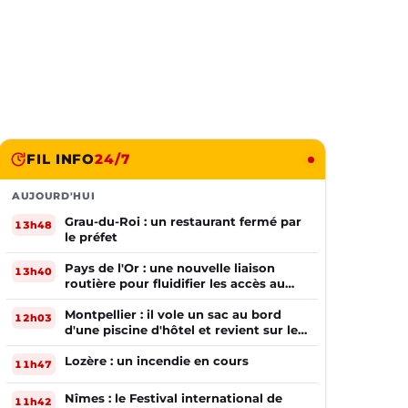
FIL INFO
24/7
AUJOURD'HUI
Grau-du-Roi : un restaurant fermé par
13h48
le préfet
Pays de l'Or : une nouvelle liaison
13h40
routière pour fluidifier les accès au
PIOM
Montpellier : il vole un sac au bord
12h03
d'une piscine d'hôtel et revient sur les
lieux le lendemain
Lozère : un incendie en cours
11h47
Nîmes : le Festival international de
11h42