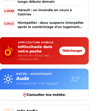
tango débute demain
Hérault : un incendie en cours à
11h39
Castries
Montpellier : deux suspects interpellés
11h11
après le cambriolage d'un logement
occupé
APPLICATION MOBILE
InfOccitanie dans
votre poche
Télécharger
Alertes en temps réel,
météo & trafic
MÉTÉO · MAINTENANT
32°
Aude
›
Carcassonne · Ciel dégagé
Consulter ma météo
›