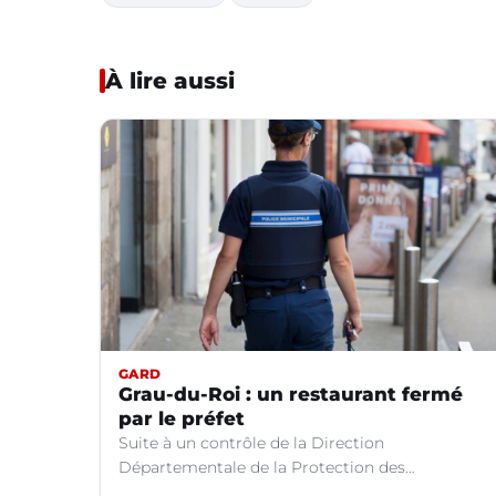
À lire aussi
GARD
Grau-du-Roi : un restaurant fermé
par le préfet
Suite à un contrôle de la Direction
Départementale de la Protection des
Populations, le "Restaurant du Port" au Grau-du-