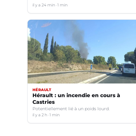
il y a 24 min
1 min
Roi (Gard) doit fermer ses portes.
HÉRAULT
Hérault : un incendie en cours à
Castries
Potentiellement lié à un poids lourd.
il y a 2 h
1 min