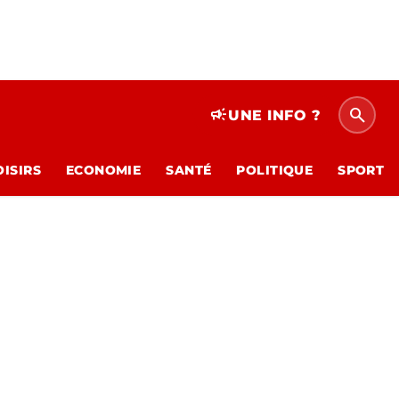
search
campaign
UNE INFO ?
OISIRS
ECONOMIE
SANTÉ
POLITIQUE
SPORT