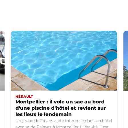
HÉRAULT
Montpellier : il vole un sac au bord
d'une piscine d'hôtel et revient sur
les lieux le lendemain
Un jeune de 24 ans a été interpellé dans un hôtel
avenue de Palavas à Montpellier (Hérault). Il est