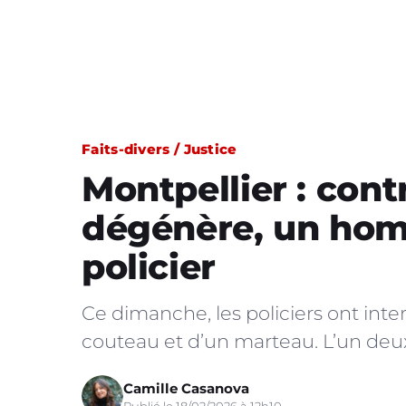
Faits-divers / Justice
Montpellier : cont
dégénère, un ho
policier
Ce dimanche, les policiers ont in
couteau et d’un marteau. L’un deux
Camille Casanova
Publié le 18/02/2026 à 12h10