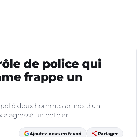
rôle de police qui
mme frappe un
terpellé deux hommes armés d’un
 a agressé un policier.
share
Ajoutez-nous en favori
Partager