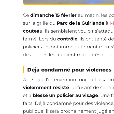
Ce
dimanche 15 février
au matin, les p
sur la grille du
Parc de la Guirlande
à
M
couteau
, ils semblaient vouloir s’atta
fermé. Lors du
contrôle
, ils ont tenté 
policiers les ont immédiatement récupér
des jeunes les auraient mandatés pour o
Déjà condamné pour violences
Alors que l’intervention touchait à sa fi
violemment résisté
. Refusant de se ren
et a
blessé un policier au visage
. Une f
faits. Déjà condamné pour des violences
publique, il sera prochainement jugé 