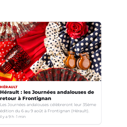
HÉRAULT
Hérault : les Journées andalouses de
retour à Frontignan
Les Journées andalouses célèbreront leur 35ème
édition du 6 au 9 août à Frontignan (Hérault).
il y a 9 h
1 min