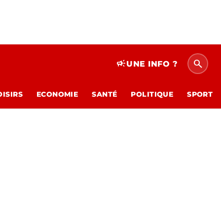
search
campaign
UNE INFO ?
OISIRS
ECONOMIE
SANTÉ
POLITIQUE
SPORT