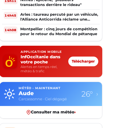
15h11
transactions derrière le rideau"
Arles : taureau percuté par un véhicule,
14h45
l'Alliance Anticorrida réclame une
enquête
Montpellier : cinq jours de compétition
14h08
pour le retour du Mondial de pétanque
APPLICATION MOBILE
InfOccitanie dans
votre poche
Télécharger
Alertes en temps réel,
météo & trafic
MÉTÉO · MAINTENANT
26°
Aude
›
Carcassonne · Ciel dégagé
Consulter ma météo
›