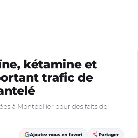
ïne, kétamine et
ortant trafic de
antelé
ées à Montpellier pour des faits de
share
Ajoutez-nous en favori
Partager