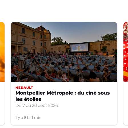
HÉRAULT
Montpellier Métropole : du ciné sous
les étoiles
Du 7 au 20 août 2026.
il y a 8 h
1 min