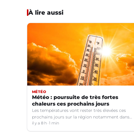
À lire aussi
MÉTÉO
Météo : poursuite de très fortes
chaleurs ces prochains jours
Les températures vont rester très élevées ces
prochains jours sur la région notamment dans
le Languedoc.
il y a 8 h
1 min