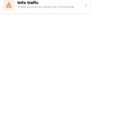
Info trafic
›
Trafic routier en direct en Occitanie