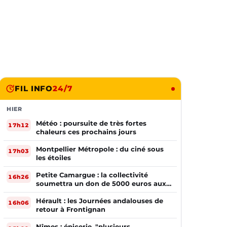
FIL INFO
24/7
HIER
Météo : poursuite de très fortes
17h12
chaleurs ces prochains jours
Montpellier Métropole : du ciné sous
17h03
les étoiles
Petite Camargue : la collectivité
16h26
soumettra un don de 5000 euros aux
sinistrés de la Gironde
Hérault : les Journées andalouses de
16h06
retour à Frontignan
Nîmes : épicerie, "plusieurs