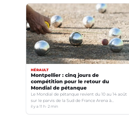
HÉRAULT
Montpellier : cinq jours de
compétition pour le retour du
Mondial de pétanque
Le Mondial de pétanque revient du 10 au 14 août
sur le parvis de la Sud de France Arena à
Montpellier (Hérault).
il y a 11 h
2 min