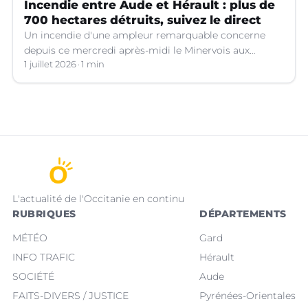
Incendie entre Aude et Hérault : plus de
700 hectares détruits, suivez le direct
Un incendie d'une ampleur remarquable concerne
depuis ce mercredi après-midi le Minervois aux
confins de l'Aude et de l'Hérault.
1 juillet 2026
1 min
L'actualité de l'Occitanie en continu
RUBRIQUES
DÉPARTEMENTS
MÉTÉO
Gard
INFO TRAFIC
Hérault
SOCIÉTÉ
Aude
FAITS-DIVERS / JUSTICE
Pyrénées-Orientales