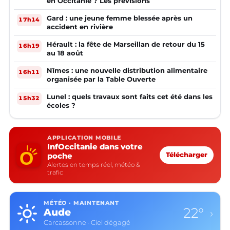
en Occitanie ? Les prévisions
Gard : une jeune femme blessée après un
17h14
accident en rivière
Hérault : la fête de Marseillan de retour du 15
16h19
au 18 août
Nîmes : une nouvelle distribution alimentaire
16h11
organisée par la Table Ouverte
Lunel : quels travaux sont faits cet été dans les
15h32
écoles ?
APPLICATION MOBILE
InfOccitanie dans votre
poche
Télécharger
Alertes en temps réel, météo &
trafic
MÉTÉO · MAINTENANT
22°
Aude
›
Carcassonne · Ciel dégagé