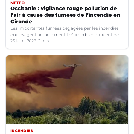
préoccupants.
MÉTÉO
Occitanie : vigilance rouge pollution de
l’air à cause des fumées de l’incendie en
Gironde
Les importantes fumées dégagées par les incendies
qui ravagent actuellement la Gironde continuent de
se propager vers le sud-est de la France.
26 juillet 2026
2 min
INCENDIES