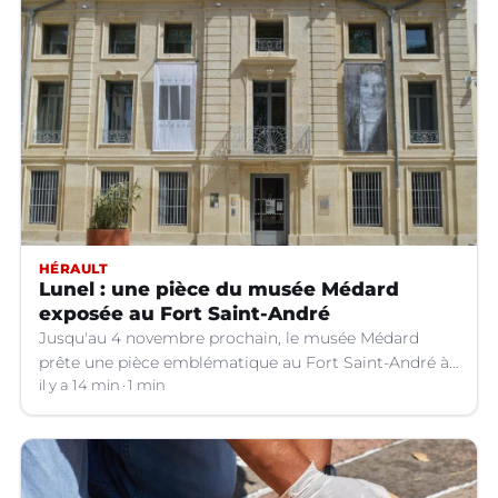
HÉRAULT
Lunel : une pièce du musée Médard
exposée au Fort Saint-André
Jusqu'au 4 novembre prochain, le musée Médard
prête une pièce emblématique au Fort Saint-André à
Villeneuve-lez-Avignon (Gard).
il y a 14 min
1 min