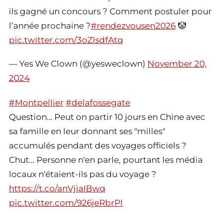
ils gagné un concours ? Comment postuler pour
l’année prochaine ?
#rendezvousen2026
🤡
pic.twitter.com/3oZlsdfAtq
— Yes We Clown (@yesweclown)
November 20,
2024
#Montpellier
#delafossegate
Question… Peut on partir 10 jours en Chine avec
sa famille en leur donnant ses "milles"
accumulés pendant des voyages officiels ?
Chut… Personne n'en parle, pourtant les média
locaux n'étaient-ils pas du voyage ?
https://t.co/anVjiaIBwq
pic.twitter.com/926jeRbrPl