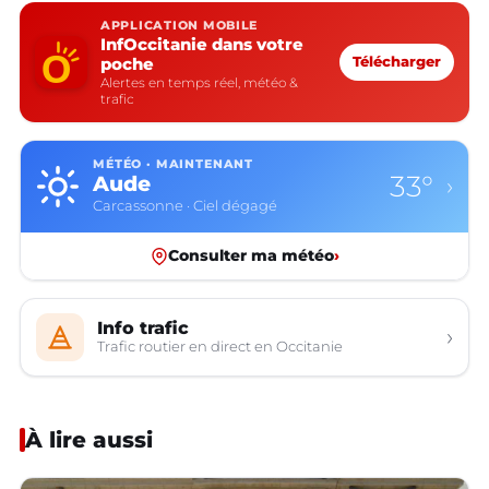
APPLICATION MOBILE
InfOccitanie dans votre
poche
Télécharger
Alertes en temps réel, météo &
trafic
MÉTÉO · MAINTENANT
33°
Aude
›
Carcassonne · Ciel dégagé
Consulter ma météo
›
Info trafic
›
Trafic routier en direct en Occitanie
À lire aussi