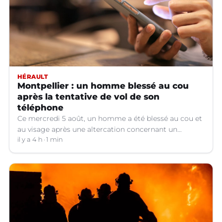
HÉRAULT
Montpellier : un homme blessé au cou
après la tentative de vol de son
téléphone
Ce mercredi 5 août, un homme a été blessé au cou et
au visage après une altercation concernant un
téléphone portable à Montpellier (Hérault).
il y a 4 h
1 min