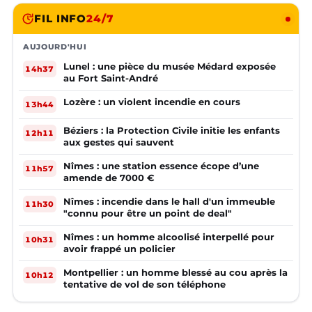
FIL INFO
24/7
AUJOURD'HUI
Lunel : une pièce du musée Médard exposée
14h37
au Fort Saint-André
Lozère : un violent incendie en cours
13h44
Béziers : la Protection Civile initie les enfants
12h11
aux gestes qui sauvent
Nîmes : une station essence écope d’une
11h57
amende de 7000 €
Nîmes : incendie dans le hall d'un immeuble
11h30
"connu pour être un point de deal"
Nîmes : un homme alcoolisé interpellé pour
10h31
avoir frappé un policier
Montpellier : un homme blessé au cou après la
10h12
tentative de vol de son téléphone