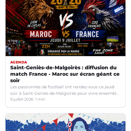
AGENDA
Saint-Geniès-de-Malgoirès : diffusion du
match France - Maroc sur écran géant ce
soir
Les passionnés de football ont rendez-vous ce jeudi
soir à Saint-Geniès-de-Malgoirès pour vivre ensemble
l'un des temps forts de la Coupe du Monde 2026.
9 juillet 2026
1 min