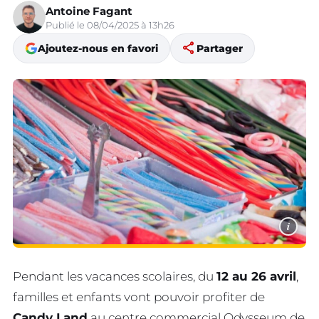
Antoine Fagant
Publié le 08/04/2025 à 13h26
share
Ajoutez-nous en favori
Partager
i
Pendant les vacances scolaires, du
12 au 26 avril
,
familles et enfants vont pouvoir profiter de
Candy Land
au centre commercial Odysseum de