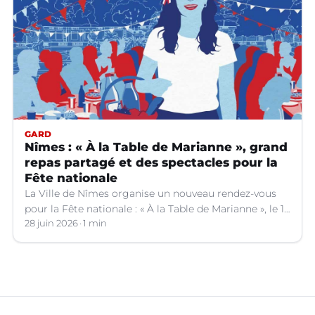
GARD
Nîmes : « À la Table de Marianne », grand
repas partagé et des spectacles pour la
Fête nationale
La Ville de Nîmes organise un nouveau rendez-vous
pour la Fête nationale : « À la Table de Marianne », le 13
juillet prochain.
28 juin 2026
1 min