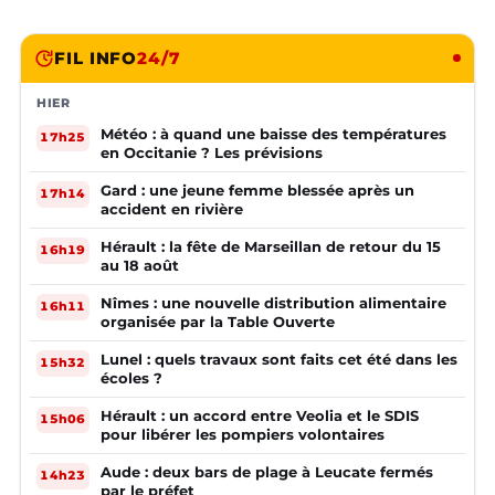
FIL INFO
24/7
HIER
Météo : à quand une baisse des températures
17h25
en Occitanie ? Les prévisions
Gard : une jeune femme blessée après un
17h14
accident en rivière
Hérault : la fête de Marseillan de retour du 15
16h19
au 18 août
Nîmes : une nouvelle distribution alimentaire
16h11
organisée par la Table Ouverte
Lunel : quels travaux sont faits cet été dans les
15h32
écoles ?
Hérault : un accord entre Veolia et le SDIS
15h06
pour libérer les pompiers volontaires
Aude : deux bars de plage à Leucate fermés
14h23
par le préfet