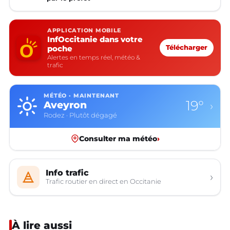
APPLICATION MOBILE
InfOccitanie dans votre
poche
Télécharger
Alertes en temps réel, météo &
trafic
MÉTÉO · MAINTENANT
19°
Aveyron
›
Rodez · Plutôt dégagé
Consulter ma météo
›
Info trafic
›
Trafic routier en direct en Occitanie
À lire aussi