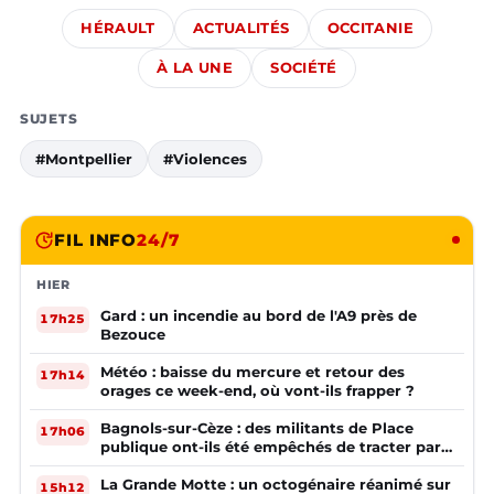
HÉRAULT
ACTUALITÉS
OCCITANIE
À LA UNE
SOCIÉTÉ
SUJETS
#Montpellier
#Violences
FIL INFO
24/7
HIER
Gard : un incendie au bord de l'A9 près de
17h25
Bezouce
Météo : baisse du mercure et retour des
17h14
orages ce week-end, où vont-ils frapper ?
Bagnols-sur-Cèze : des militants de Place
17h06
publique ont-ils été empêchés de tracter par
la mairie ?
La Grande Motte : un octogénaire réanimé sur
15h12