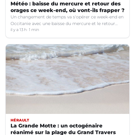
Météo : baisse du mercure et retour des
orages ce week-end, où vont-ils frapper ?
Un changement de temps va s'opérer ce week-end en
Occitanie avec une baisse du mercure et le retour
d'orages dans certains départements.
il y a 13 h
1 min
HÉRAULT
La Grande Motte : un octogénaire
réanimé sur la plage du Grand Travers