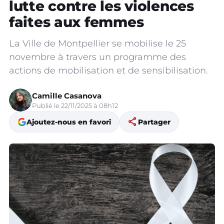
lutte contre les violences
faites aux femmes
La Ville de Montpellier se mobilise le 25
novembre à travers un programme des
actions de mobilisation et de sensibilisation.
Camille Casanova
Publié le 22/11/2025 à 08h12
share
Ajoutez-nous en favori
Partager