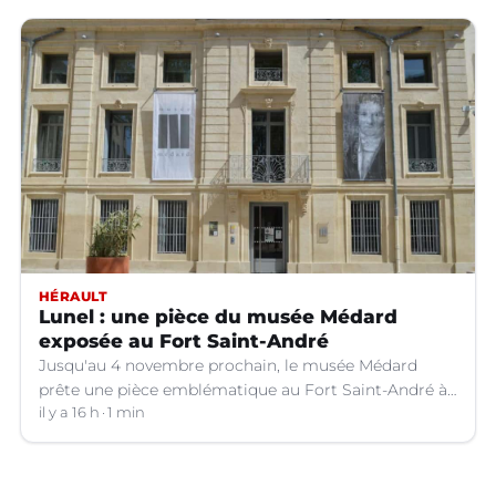
HÉRAULT
Lunel : une pièce du musée Médard
exposée au Fort Saint-André
Jusqu'au 4 novembre prochain, le musée Médard
prête une pièce emblématique au Fort Saint-André à
Villeneuve-lez-Avignon (Gard).
il y a 16 h
1 min