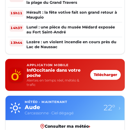
la plage du Grand Travers
Hérault : la fête votive fait son grand retour à
15h11
Mauguio
Lunel : une pièce du musée Médard exposée
14h37
au Fort Saint-André
Lozère : un violent incendie en cours près du
13h44
Lac de Naussac
APPLICATION MOBILE
InfOccitanie dans votre
poche
Télécharger
Alertes en temps réel, météo &
trafic
MÉTÉO · MAINTENANT
22°
Aude
›
Carcassonne · Ciel dégagé
Consulter ma météo
›