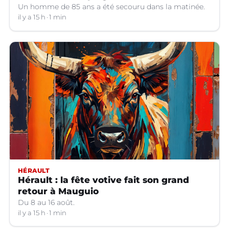
Un homme de 85 ans a été secouru dans la matinée.
il y a 15 h
1 min
HÉRAULT
Hérault : la fête votive fait son grand
retour à Mauguio
Du 8 au 16 août.
il y a 15 h
1 min