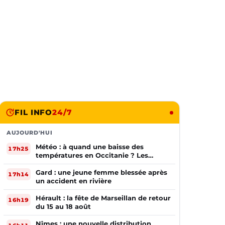
FIL INFO
24/7
AUJOURD'HUI
Météo : à quand une baisse des
17h25
températures en Occitanie ? Les
prévisions
Gard : une jeune femme blessée après
17h14
un accident en rivière
Hérault : la fête de Marseillan de retour
16h19
du 15 au 18 août
Nîmes : une nouvelle distribution