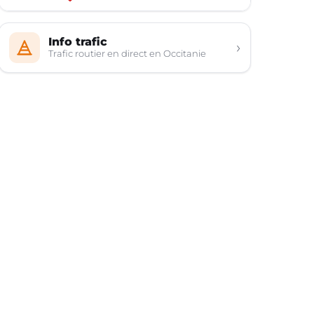
Info trafic
›
Trafic routier en direct en Occitanie