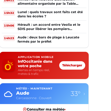
16h11
alimentaire organisée par la Table
Ouverte
Lunel : quels travaux sont faits cet été
15h32
dans les écoles ?
Hérault : un accord entre Veolia et le
15h06
SDIS pour libérer les pompiers
volontaires
Aude : deux bars de plage à Leucate
14h23
fermés par le préfet
APPLICATION MOBILE
InfOccitanie dans
votre poche
Télécharger
Alertes en temps réel,
météo & trafic
MÉTÉO · MAINTENANT
33°
Aude
›
Carcassonne · Couvert
Consulter ma météo
›