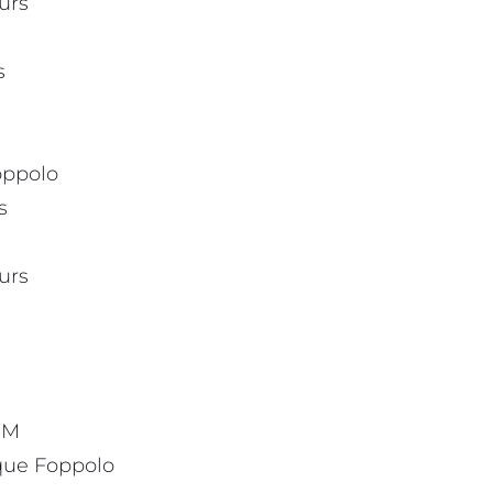
urs
s
oppolo
s
urs
3M
ique Foppolo