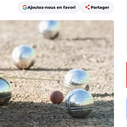
share
Ajoutez-nous en favori
Partager