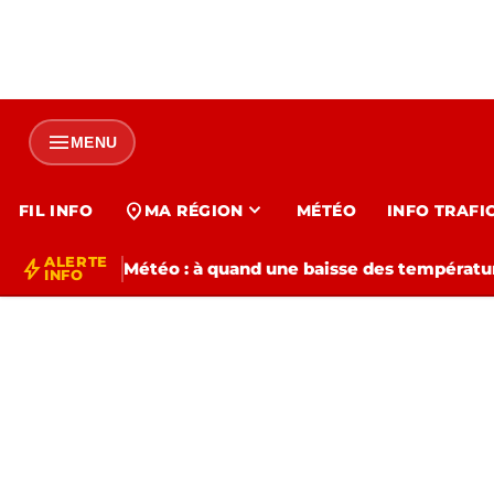
menu
MENU
expand_more
location_on
FIL INFO
MA RÉGION
MÉTÉO
INFO TRAFI
ALERTE
bolt
Météo : à quand une baisse des températur
INFO