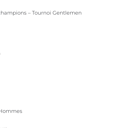
t champions – Tournoi Gentlemen
n
te Hommes