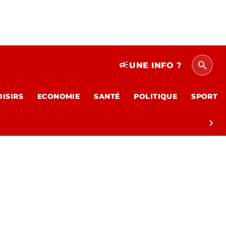
search
campaign
UNE INFO ?
OISIRS
ECONOMIE
SANTÉ
POLITIQUE
SPORT
chevron_right