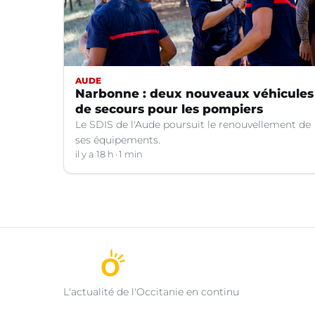
AUDE
Narbonne : deux nouveaux véhicules
de secours pour les pompiers
Le SDIS de l'Aude poursuit le renouvellement de
ses équipements.
il y a 18 h
1 min
L'actualité de l'Occitanie en continu