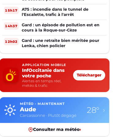
A75 : incendie dans le tunnel de
15h17
l'Escalette, trafic à l'arrêt
Gard : un épisode de pollution est en
14h37
cours à la Roque-sur-Cèze
Gard : une retraite bien méritée pour
12h02
Lenka, chien policier
APPLICATION MOBILE
InfOccitanie dans
votre poche
Télécharger
Alertes en temps réel,
météo & trafic
MÉTÉO · MAINTENANT
28°
Aude
›
Carcassonne · Plutôt dégagé
Consulter ma météo
›