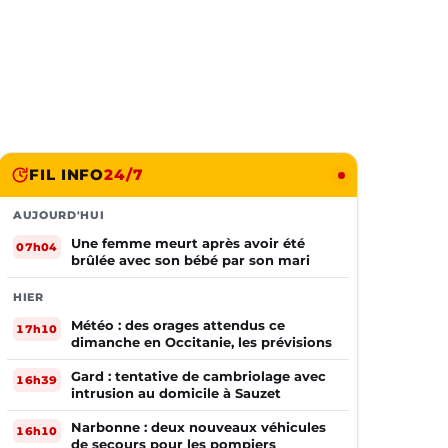
FIL INFO
24/7
AUJOURD'HUI
Une femme meurt après avoir été
07h04
brûlée avec son bébé par son mari
HIER
Météo : des orages attendus ce
17h10
dimanche en Occitanie, les prévisions
Gard : tentative de cambriolage avec
16h39
intrusion au domicile à Sauzet
Narbonne : deux nouveaux véhicules
16h10
de secours pour les pompiers