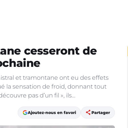
tane cesseront de
rochaine
istral et tramontane ont eu des effets
tué la sensation de froid, donnant tout
découvre pas d’un fil », ils…
share
Ajoutez-nous en favori
Partager