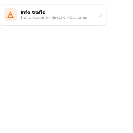
Info trafic
›
Trafic routier en direct en Occitanie