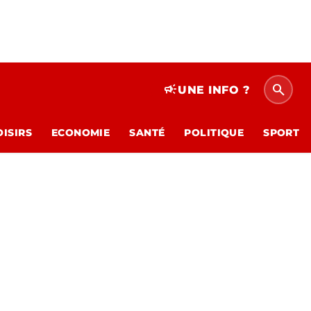
search
campaign
UNE INFO ?
OISIRS
ECONOMIE
SANTÉ
POLITIQUE
SPORT