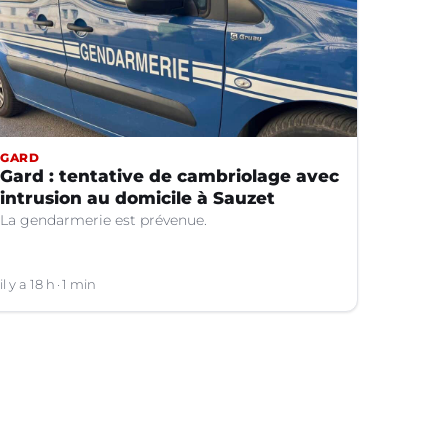
GARD
Gard : tentative de cambriolage avec
intrusion au domicile à Sauzet
La gendarmerie est prévenue.
il y a 18 h
1 min