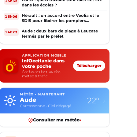
15h32
dans les écoles ?
Hérault : un accord entre Veolia et le
15h06
SDIS pour libérer les pompiers
volontaires
Aude : deux bars de plage à Leucate
14h23
fermés par le préfet
APPLICATION MOBILE
InfOccitanie dans
votre poche
Télécharger
Alertes en temps réel,
météo & trafic
MÉTÉO · MAINTENANT
22°
Aude
›
Carcassonne · Ciel dégagé
Consulter ma météo
›