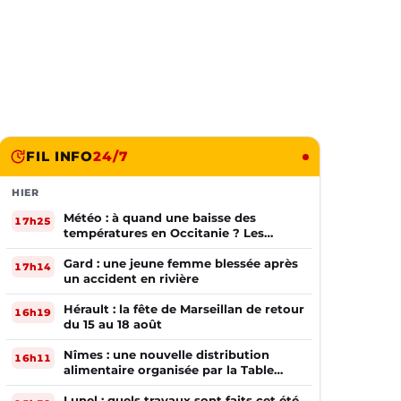
FIL INFO
24/7
HIER
Météo : à quand une baisse des
17h25
températures en Occitanie ? Les
prévisions
Gard : une jeune femme blessée après
17h14
un accident en rivière
Hérault : la fête de Marseillan de retour
16h19
du 15 au 18 août
Nîmes : une nouvelle distribution
16h11
alimentaire organisée par la Table
Ouverte
Lunel : quels travaux sont faits cet été