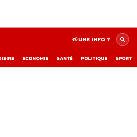
search
campaign
UNE INFO ?
OISIRS
ECONOMIE
SANTÉ
POLITIQUE
SPORT