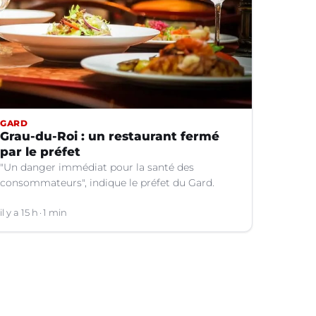
GARD
Grau-du-Roi : un restaurant fermé
par le préfet
"Un danger immédiat pour la santé des
consommateurs", indique le préfet du Gard.
il y a 15 h
1 min