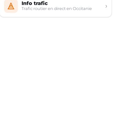
Info trafic
›
Trafic routier en direct en Occitanie