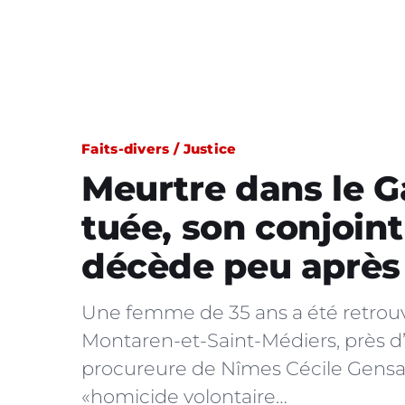
Faits-divers / Justice
Meurtre dans le 
tuée, son conjoint
décède peu après
Une femme de 35 ans a été retrouv
Montaren-et-Saint-Médiers, près d
procureure de Nîmes Cécile Gensa
«homicide volontaire…