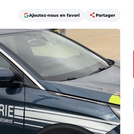
share
Ajoutez-nous en favori
Partager