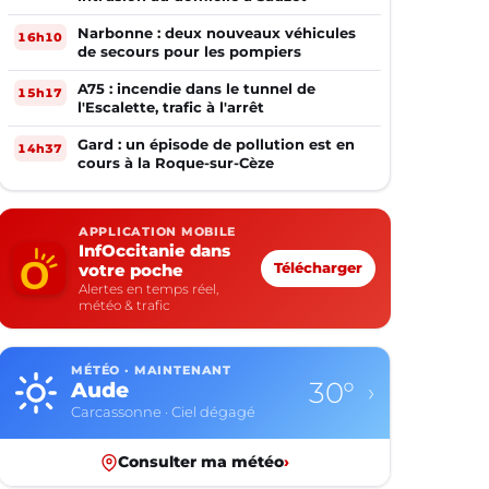
Narbonne : deux nouveaux véhicules
16h10
de secours pour les pompiers
A75 : incendie dans le tunnel de
15h17
l'Escalette, trafic à l'arrêt
Gard : un épisode de pollution est en
14h37
cours à la Roque-sur-Cèze
APPLICATION MOBILE
InfOccitanie dans
votre poche
Télécharger
Alertes en temps réel,
météo & trafic
MÉTÉO · MAINTENANT
30°
Aude
›
Carcassonne · Ciel dégagé
Consulter ma météo
›