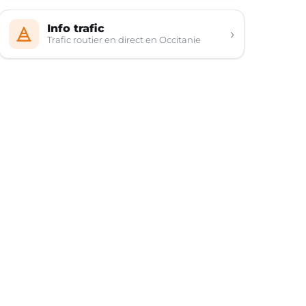
Info trafic
›
Trafic routier en direct en Occitanie