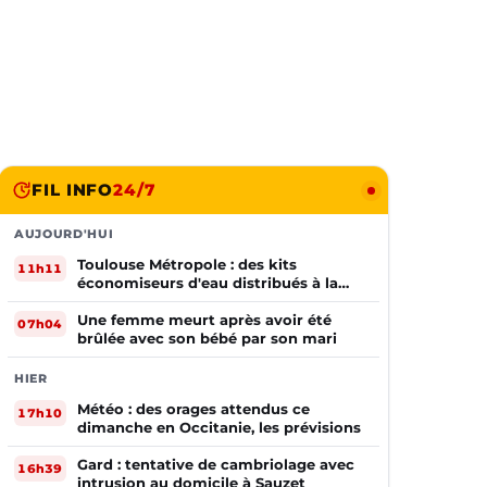
FIL INFO
24/7
AUJOURD'HUI
Toulouse Métropole : des kits
11h11
économiseurs d'eau distribués à la
population
Une femme meurt après avoir été
07h04
brûlée avec son bébé par son mari
HIER
Météo : des orages attendus ce
17h10
dimanche en Occitanie, les prévisions
Gard : tentative de cambriolage avec
16h39
intrusion au domicile à Sauzet