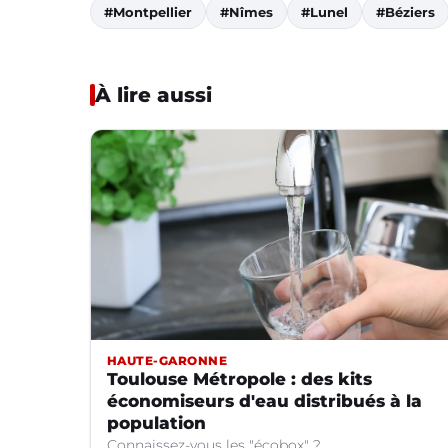
#Montpellier
#Nîmes
#Lunel
#Béziers
À lire aussi
HAUTE-GARONNE
Toulouse Métropole : des kits
économiseurs d'eau distribués à la
population
Connaissez-vous les "écobox" ?