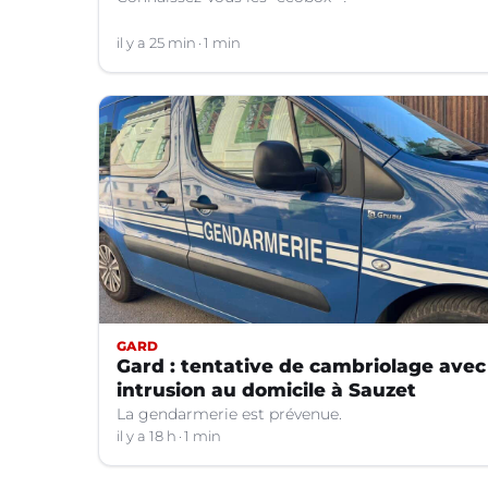
il y a 25 min
1 min
GARD
Gard : tentative de cambriolage avec
intrusion au domicile à Sauzet
La gendarmerie est prévenue.
il y a 18 h
1 min