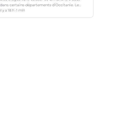
dans certains départements d’Occitanie. Le
bulletin météo.
il y a 18 h
1 min