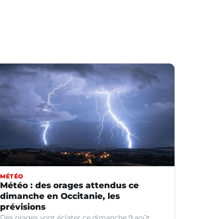
MÉTÉO
Météo : des orages attendus ce
dimanche en Occitanie, les
prévisions
Des orages vont éclater ce dimanche 9 août