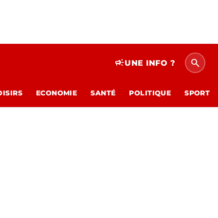
search
campaign
UNE INFO ?
OISIRS
ECONOMIE
SANTÉ
POLITIQUE
SPORT