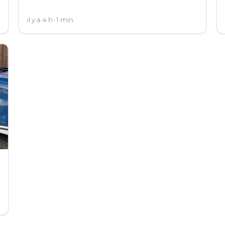
il y a 4 h
1 min