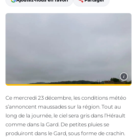
share
Ajoutez-nous en favori
Partager
i
Ce mercredi 23 décembre, les conditions météo
s’annoncent maussades sur la région. Tout au
long de la journée, le ciel sera gris dans l’Hérault
comme dans la Gard. De petites pluies se
produiront dans le Gard, sous forme de crachin.