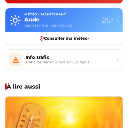
MÉTÉO · MAINTENANT
26°
Aude
›
Carcassonne · Ciel dégagé
Consulter ma météo
›
Info trafic
›
Trafic routier en direct en Occitanie
À lire aussi