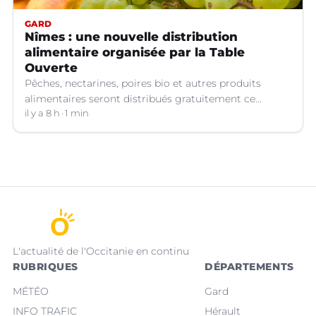
GARD
Nîmes : une nouvelle distribution
alimentaire organisée par la Table
Ouverte
Pêches, nectarines, poires bio et autres produits
alimentaires seront distribués gratuitement ce
vendredi 7 août par les bénévoles de la Table Ouverte
il y a 8 h
1 min
à Nîmes (Gard).
L'actualité de l'Occitanie en continu
RUBRIQUES
DÉPARTEMENTS
MÉTÉO
Gard
INFO TRAFIC
Hérault