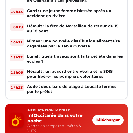
en Occitanie ? Les prévisions
Gard : une jeune femme blessée après un
17h14
accident en rivière
Hérault : la fête de Marseillan de retour du 15
16h19
au 18 août
Nîmes : une nouvelle distribution alimentaire
16h11
organisée par la Table Ouverte
Lunel : quels travaux sont faits cet été dans les
15h32
écoles ?
Hérault : un accord entre Veolia et le SDIS
15h06
pour libérer les pompiers volontaires
Aude : deux bars de plage à Leucate fermés
14h23
par le préfet
APPLICATION MOBILE
InfOccitanie dans votre
poche
Télécharger
Alertes en temps réel, météo &
trafic