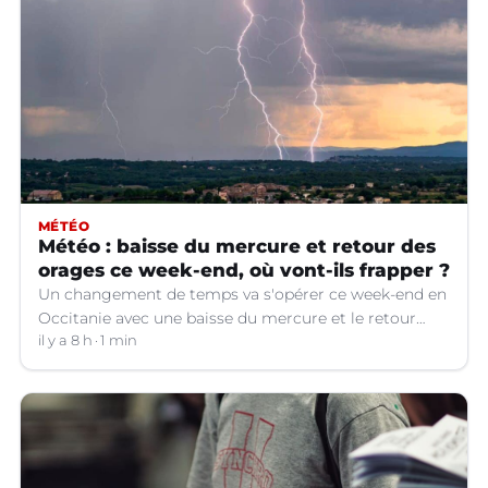
MÉTÉO
Météo : baisse du mercure et retour des
orages ce week-end, où vont-ils frapper ?
Un changement de temps va s'opérer ce week-end en
Occitanie avec une baisse du mercure et le retour
d'orages dans certains départements.
il y a 8 h
1 min