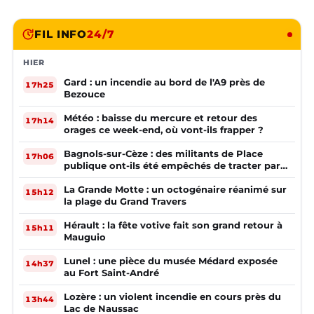
FIL INFO
24/7
HIER
Gard : un incendie au bord de l'A9 près de
17h25
Bezouce
Météo : baisse du mercure et retour des
17h14
orages ce week-end, où vont-ils frapper ?
Bagnols-sur-Cèze : des militants de Place
17h06
publique ont-ils été empêchés de tracter par
la mairie ?
La Grande Motte : un octogénaire réanimé sur
15h12
la plage du Grand Travers
Hérault : la fête votive fait son grand retour à
15h11
Mauguio
Lunel : une pièce du musée Médard exposée
14h37
au Fort Saint-André
Lozère : un violent incendie en cours près du
13h44
Lac de Naussac