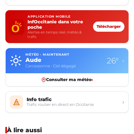
APPLICATION MOBILE
InfOccitanie dans votre
poche
Télécharger
Alertes en temps réel, météo &
trafic
MÉTÉO · MAINTENANT
26°
Aude
›
Carcassonne · Ciel dégagé
Consulter ma météo
›
Info trafic
›
Trafic routier en direct en Occitanie
À lire aussi