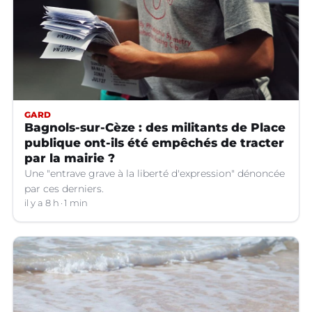
GARD
Bagnols-sur-Cèze : des militants de Place
publique ont-ils été empêchés de tracter
par la mairie ?
Une "entrave grave à la liberté d'expression" dénoncée
par ces derniers.
il y a 8 h
1 min