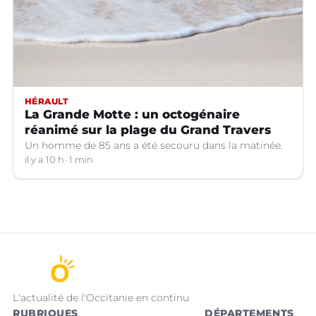
HÉRAULT
La Grande Motte : un octogénaire
réanimé sur la plage du Grand Travers
Un homme de 85 ans a été secouru dans la matinée.
il y a 10 h
1 min
L'actualité de l'Occitanie en continu
RUBRIQUES
DÉPARTEMENTS