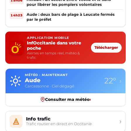
15h06
pour libérer les pompiers volontaires
Aude : deux bars de plage à Leucate fermés
14h23
par le préfet
APPLICATION MOBILE
InfOccitanie dans votre
poche
Télécharger
Alertes en temps réel, météo &
trafic
MÉTÉO · MAINTENANT
22°
Aude
›
Carcassonne · Ciel dégagé
Consulter ma météo
›
Info trafic
›
Trafic routier en direct en Occitanie