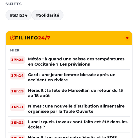
SUJETS
#SDIS34
#Solidarité
FIL INFO
24/7
HIER
Météo : à quand une baisse des températures
17h25
en Occitanie ? Les prévisions
Gard : une jeune femme blessée après un
17h14
accident en rivière
Hérault : la fête de Marseillan de retour du 15
16h19
au 18 août
Nîmes : une nouvelle distribution alimentaire
16h11
organisée par la Table Ouverte
Lunel : quels travaux sont faits cet été dans les
15h32
écoles ?
Hérault : un accord entre Veolia et le SDIS