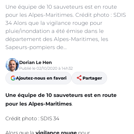
Une équipe de 10 sauveteurs est en route
pour les Alpes-Maritimes. Crédit photo : SDIS
34 Alors que la vigilance rouge pour
pluie/inondation a été émise dans le
département des Alpes-Maritimes, les
Sapeurs-pompiers de…
Dorian Le Hen
Publié le 02/10/2020 à 14h32
share
Ajoutez-nous en favori
Partager
Une équipe de 10 sauveteurs est en route
pour les Alpes-Maritimes
.
Crédit photo : SDIS 34
Alors que la
vigilance rouge
pour