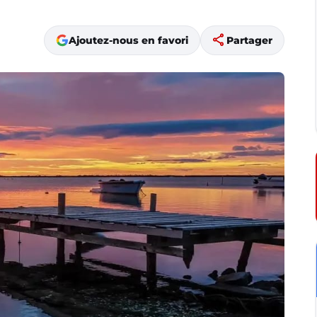
share
Ajoutez-nous en favori
Partager