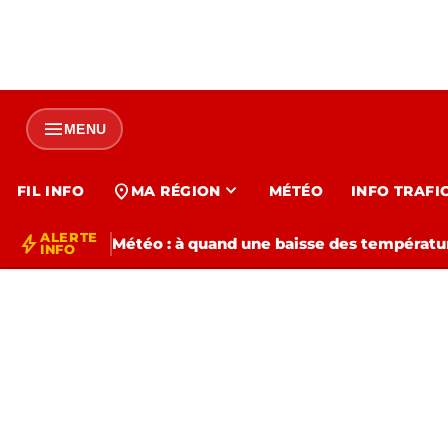
menu
MENU
expand_more
location_on
FIL INFO
MA RÉGION
MÉTÉO
INFO TRAFI
ALERTE
bolt
Météo : à quand une baisse des températur
INFO