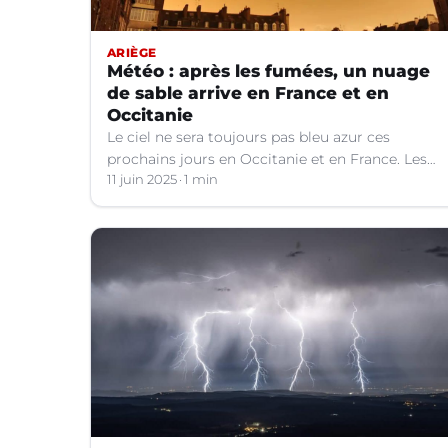
ARIÈGE
Météo : après les fumées, un nuage
de sable arrive en France et en
Occitanie
Le ciel ne sera toujours pas bleu azur ces
prochains jours en Occitanie et en France. Les
explications météo.
11 juin 2025
1 min