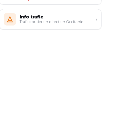
Info trafic
›
Trafic routier en direct en Occitanie