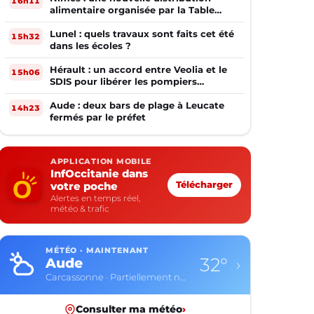
16h11
alimentaire organisée par la Table
Ouverte
Lunel : quels travaux sont faits cet été
15h32
dans les écoles ?
Hérault : un accord entre Veolia et le
15h06
SDIS pour libérer les pompiers
volontaires
Aude : deux bars de plage à Leucate
14h23
fermés par le préfet
APPLICATION MOBILE
InfOccitanie dans
votre poche
Télécharger
Alertes en temps réel,
météo & trafic
MÉTÉO · MAINTENANT
32°
Aude
›
Carcassonne · Partiellement nuageux
Consulter ma météo
›