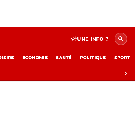
search
campaign
UNE INFO ?
OISIRS
ECONOMIE
SANTÉ
POLITIQUE
SPORT
chevron_right