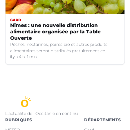
GARD
Nîmes : une nouvelle distribution
alimentaire organisée par la Table
Ouverte
Pêches, nectarines, poires bio et autres produits
alimentaires seront distribués gratuitement ce
vendredi 7 août par les bénévoles de la Table Ouverte
il y a 4 h
1 min
à Nîmes (Gard).
L'actualité de l'Occitanie en continu
RUBRIQUES
DÉPARTEMENTS
MÉTÉO
Gard