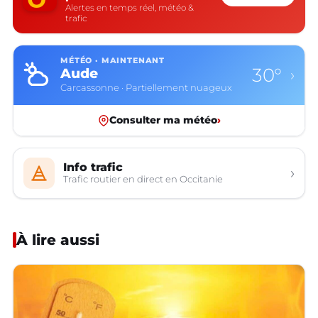
Alertes en temps réel, météo &
trafic
MÉTÉO · MAINTENANT
30°
Aude
›
Carcassonne · Partiellement nuageux
Consulter ma météo
›
Info trafic
›
Trafic routier en direct en Occitanie
À lire aussi